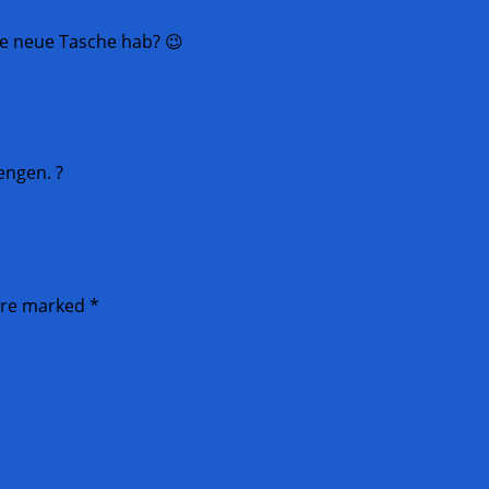
 ne neue Tasche hab? 😉
engen. ?
 are marked
*