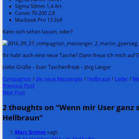
Sigma 50mm 1,4 Art
Canon 70-200 2,8
Macbook Pro 13 Zoll
Kann sich sehen lassen, oder?
Ihr habt auch eine neue Tasche? Dann freue ich mich auf 
Liebe Grüße – Euer Taschenfreak – Jörg Langer
Compagnon
/
die neue Messenger
/
Hellbraun
/
Leder
/
Me
Post
Previous Post
Previous
Next Post
navigation
post:
Next
2 thoughts on “
Wenn mir User ganz s
Post:
Hellbraun
”
Marc Grimm
sagt:
28. September 2016 um 21:44 Uhr