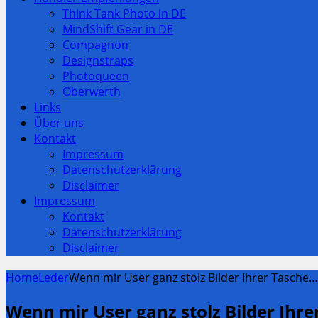
Think Tank Photo in DE
MindShift Gear in DE
Compagnon
Designstraps
Photoqueen
Oberwerth
Links
Über uns
Kontakt
Impressum
Datenschutzerklärung
Disclaimer
Impressum
Kontakt
Datenschutzerklärung
Disclaimer
Home
Leder
Wenn mir User ganz stolz Bilder Ihrer Tasche…
Wenn mir User ganz stolz Bilder Ihr