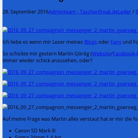
28. September 2016
Adminteam - Taschenfreak.de
Leder
/
Ich liebe es wenn mir Leser meines
Blogs
oder
Fans
und Fol
So schickte mir gestern Martin Görög (
Website
/
Facebook-
immer wieder schick anzusehen, oder?
Auf meine Frage was Martin alles verstaut hat er mir die f
Canon 5D Mark III
Sigma 24mm 1,4 Art