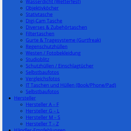
Wasserdicht (Wetterfest)
Objektivköcher
Stativtasche
Digi-Cam Tasche
Diverses & Zubehörtaschen
Filtertaschen
Gurte & Tragesysteme (Gurtfreak)
Regenschutzhüllen
Westen / Fotobekleidung
Studioblitz
Schutzhüllen / Einschlagtücher
Selbstbaufotos
Vergleichsfotos
IT Taschen und Hüllen (Book/Phone/Pad)
Selbstbaufotos
Hersteller
Hersteller A – F
Hersteller G – L
Hersteller M – S
Hersteller T – Z
Händler-Empfehlungen