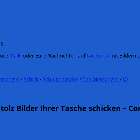
Eure
Mails
oder Eure Nachrichten auf
Facebook
mit Bildern u
ssenger
/
Schick
/
Schultertasche
/
The Messenger
/
V2
tolz Bilder Ihrer Tasche schicken – 