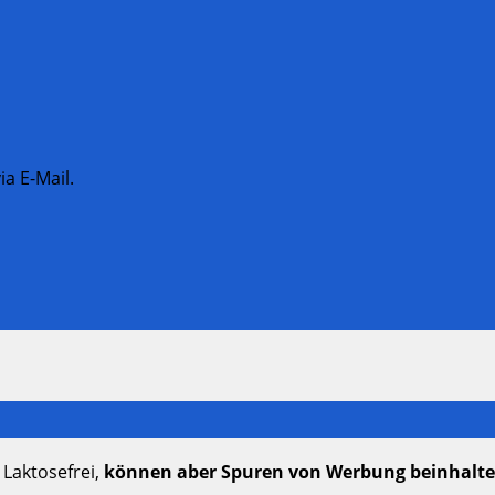
a E-Mail.
 Laktosefrei,
können aber Spuren von Werbung beinhalt