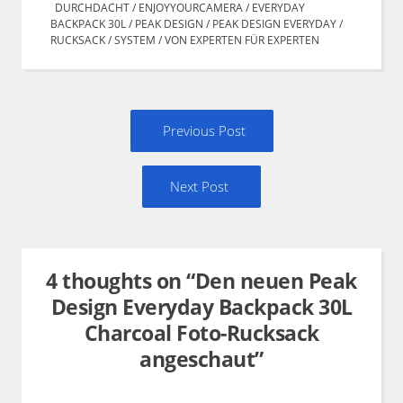
DURCHDACHT
/
ENJOYYOURCAMERA
/
EVERYDAY
BACKPACK 30L
/
PEAK DESIGN
/
PEAK DESIGN EVERYDAY
/
RUCKSACK
/
SYSTEM
/
VON EXPERTEN FÜR EXPERTEN
Post
Previous
Previous Post
navigation
post:
Next
Next Post
Post:
4 thoughts on “
Den neuen Peak
Design Everyday Backpack 30L
Charcoal Foto-Rucksack
angeschaut
”