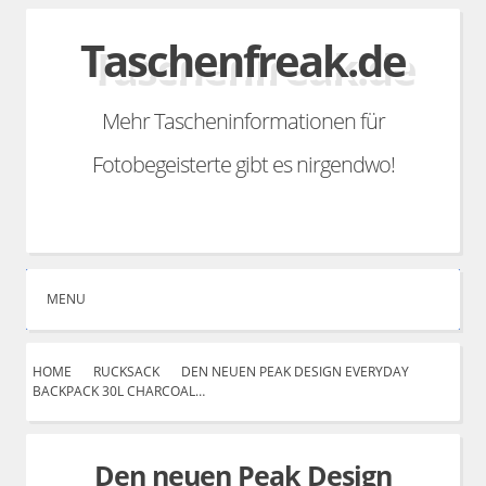
Skip
Taschenfreak.de
to
content
Mehr Tascheninformationen für
Fotobegeisterte gibt es nirgendwo!
Search
Facebook
Linkedin
YouTube
Instagram
Email
RSS
MENU
HOME
RUCKSACK
DEN NEUEN PEAK DESIGN EVERYDAY
BACKPACK 30L CHARCOAL…
Den neuen Peak Design