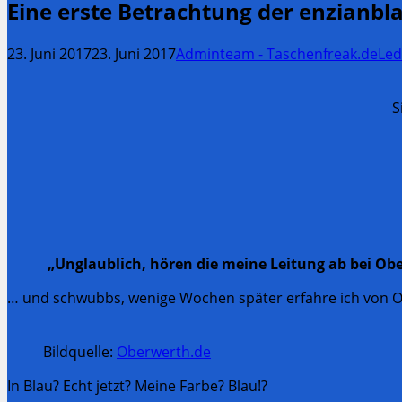
Eine erste Betrachtung der enzianbl
23. Juni 2017
23. Juni 2017
Adminteam - Taschenfreak.de
Led
S
„Unglaublich, hören die meine Leitung ab bei Obe
… und schwubbs, wenige Wochen später erfahre ich von O
Bildquelle:
Oberwerth.de
In Blau? Echt jetzt? Meine Farbe? Blau!?