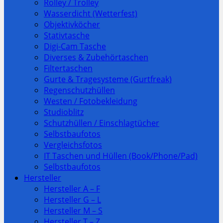
Rolley / Trolley
Wasserdicht (Wetterfest)
Objektivköcher
Stativtasche
Digi-Cam Tasche
Diverses & Zubehörtaschen
Filtertaschen
Gurte & Tragesysteme (Gurtfreak)
Regenschutzhüllen
Westen / Fotobekleidung
Studioblitz
Schutzhüllen / Einschlagtücher
Selbstbaufotos
Vergleichsfotos
IT Taschen und Hüllen (Book/Phone/Pad)
Selbstbaufotos
Hersteller
Hersteller A – F
Hersteller G – L
Hersteller M – S
Hersteller T – Z