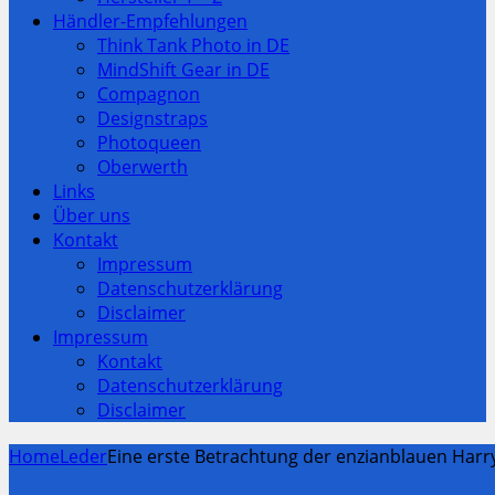
Händler-Empfehlungen
Think Tank Photo in DE
MindShift Gear in DE
Compagnon
Designstraps
Photoqueen
Oberwerth
Links
Über uns
Kontakt
Impressum
Datenschutzerklärung
Disclaimer
Impressum
Kontakt
Datenschutzerklärung
Disclaimer
Home
Leder
Eine erste Betrachtung der enzianblauen Harr