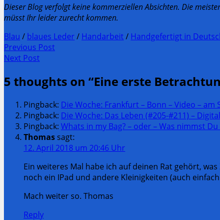
Dieser Blog verfolgt keine kommerziellen Absichten. Die meiste
müsst Ihr leider zurecht kommen.
Blau
/
blaues Leder
/
Handarbeit
/
Handgefertigt in Deuts
Post
Previous Post
Previous
Next Post
navigation
post:
Next
5 thoughts on “
Eine erste Betrachtu
Post:
Pingback:
Die Woche: Frankfurt – Bonn – Video – am 
Pingback:
Die Woche: Das Leben (#205-#211) – Digita
Pingback:
Whats in my Bag? – oder – Was nimmst Du au
Thomas
sagt:
12. April 2018 um 20:46 Uhr
Ein weiteres Mal habe ich auf deinen Rat gehört, wa
noch ein IPad und andere Kleinigkeiten (auch einfa
Mach weiter so. Thomas
Reply