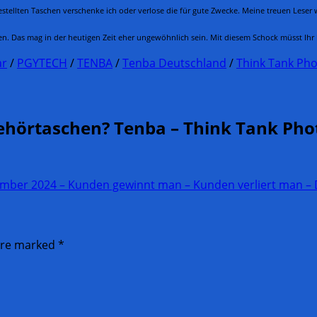
stellten Taschen verschenke ich oder verlose die für gute Zwecke. Meine treuen Leser w
en. Das mag in der heutigen Zeit eher ungewöhnlich sein. Mit diesem Schock müsst Ihr
ar
/
PGYTECH
/
TENBA
/
Tenba Deutschland
/
Think Tank Ph
ehörtaschen? Tenba – Think Tank Phot
r 2024 – Kunden gewinnt man – Kunden verliert man – Di
 are marked
*