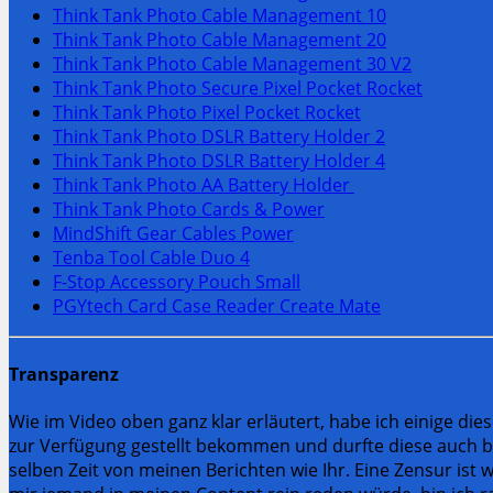
Think Tank Photo Cable Management 10
Think Tank Photo Cable Management 20
Think Tank Photo Cable Management 30 V2
Think Tank Photo Secure Pixel Pocket Rocket
Think Tank Photo Pixel Pocket Rocket
Think Tank Photo DSLR Battery Holder 2
Think Tank Photo DSLR Battery Holder 4
Think Tank Photo AA Battery Holder
Think Tank Photo Cards & Power
MindShift Gear Cables Power
Tenba Tool Cable Duo 4
F-Stop Accessory Pouch Small
PGYtech Card Case Reader Create Mate
Transparenz
Wie im Video oben ganz klar erläutert, habe ich einige di
zur Verfügung gestellt bekommen und durfte diese auch beh
selben Zeit von meinen Berichten wie Ihr. Eine Zensur is