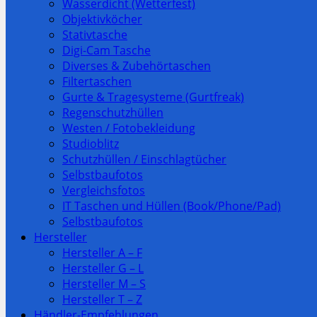
Wasserdicht (Wetterfest)
Objektivköcher
Stativtasche
Digi-Cam Tasche
Diverses & Zubehörtaschen
Filtertaschen
Gurte & Tragesysteme (Gurtfreak)
Regenschutzhüllen
Westen / Fotobekleidung
Studioblitz
Schutzhüllen / Einschlagtücher
Selbstbaufotos
Vergleichsfotos
IT Taschen und Hüllen (Book/Phone/Pad)
Selbstbaufotos
Hersteller
Hersteller A – F
Hersteller G – L
Hersteller M – S
Hersteller T – Z
Händler-Empfehlungen