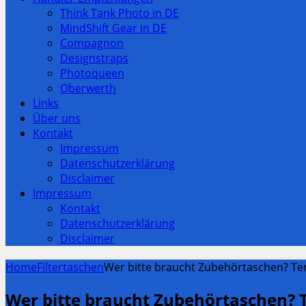
Think Tank Photo in DE
MindShift Gear in DE
Compagnon
Designstraps
Photoqueen
Oberwerth
Links
Über uns
Kontakt
Impressum
Datenschutzerklärung
Disclaimer
Impressum
Kontakt
Datenschutzerklärung
Disclaimer
Home
Filtertaschen
Wer bitte braucht Zubehörtaschen? Te
Wer bitte braucht Zubehörtaschen? T