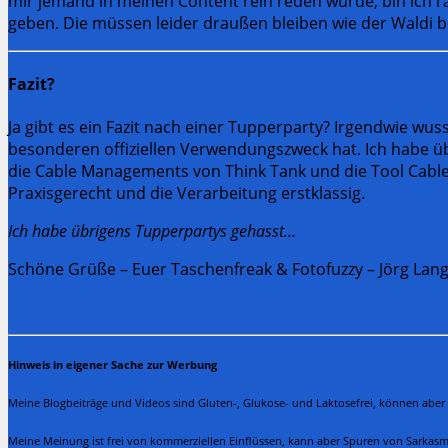
mir jemand in meinen Content rein reden würde, bin ich r
geben. Die müssen leider draußen bleiben wie der Waldi 
Fazit?
Ja gibt es ein Fazit nach einer Tupperparty? Irgendwie w
besonderen offiziellen Verwendungszweck hat. Ich habe übe
die Cable Managements von Think Tank und die Tool Cable
Praxisgerecht und die Verarbeitung erstklassig.
Ich habe übrigens Tupperpartys gehasst…
Schöne Grüße – Euer Taschenfreak & Fotofuzzy – Jörg Lan
Hinweis in eigener Sache zur Werbung
Meine Blogbeiträge und Videos sind Gluten-, Glukose- und Laktosefrei, können aber
Meine Meinung ist frei von kommerziellen Einflüssen, kann aber Spuren von Sarkasm