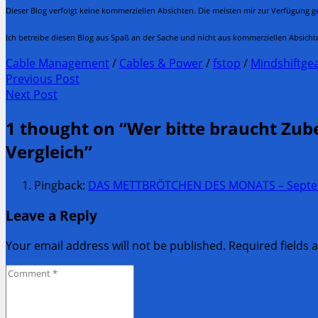
Dieser Blog verfolgt keine kommerziellen Absichten. Die meisten mir zur Verfügung ge
Ich betreibe diesen Blog aus Spaß an der Sache und nicht aus kommerziellen Absicht
Cable Management
/
Cables & Power
/
fstop
/
Mindshiftge
Post
Previous Post
Previous
Next Post
navigation
post:
Next
1 thought on “
Wer bitte braucht Zub
Post:
Vergleich
”
Pingback:
DAS METTBRÖTCHEN DES MONATS – Septembe
Leave a Reply
Your email address will not be published. Required fields
Comment
*