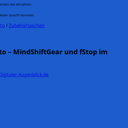
issen das seit Jahren.
 leider zurecht kommen.
oto
/
Zubehörtaschen
o – MindShiftGear und fStop im
gitaler-Augenblick.de