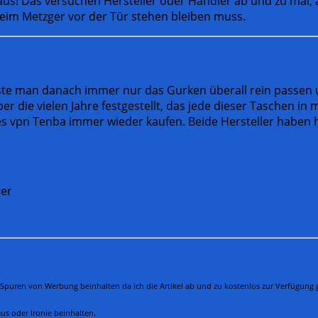
aus! Das versuchen Hersteller oder Händler ab und zu mal, 
beim Metzger vor der Tür stehen bleiben muss.
usste man danach immer nur das Gurken überall rein passen
r die vielen Jahre festgestellt, das jede dieser Taschen i
s vpn Tenba immer wieder kaufen. Beide Hersteller haben h
ger
 Spuren von Werbung beinhalten da ich die Artikel ab und zu kostenlos zur Verfügung
us oder Ironie beinhalten.