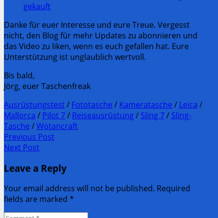
gekauft
Danke für euer Interesse und eure Treue. Vergesst
nicht, den Blog für mehr Updates zu abonnieren und
das Video zu liken, wenn es euch gefallen hat. Eure
Unterstützung ist unglaublich wertvoll.
Bis bald,
Jörg, euer Taschenfreak
Ausrüstungstest
/
Fototasche
/
Kameratasche
/
Leica
/
Mallorca
/
Pilot 7
/
Reiseausrüstung
/
Sling 7
/
Sling-
Tasche
/
Wotancraft
Post
Previous Post
Previous
Next Post
navigation
post:
Next
Leave a Reply
Post:
Your email address will not be published. Required
fields are marked
*
Comment