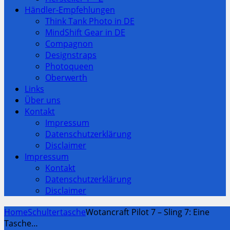
Händler-Empfehlungen
Think Tank Photo in DE
MindShift Gear in DE
Compagnon
Designstraps
Photoqueen
Oberwerth
Links
Über uns
Kontakt
Impressum
Datenschutzerklärung
Disclaimer
Impressum
Kontakt
Datenschutzerklärung
Disclaimer
Home
Schultertasche
Wotancraft Pilot 7 – Sling 7: Eine
Tasche…