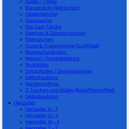
Rolley / Trolley
Wasserdicht (Wetterfest)
Objektivköcher
Stativtasche
Digi-Cam Tasche
Diverses & Zubehörtaschen
Filtertaschen
Gurte & Tragesysteme (Gurtfreak)
Regenschutzhüllen
Westen / Fotobekleidung
Studioblitz
Schutzhüllen / Einschlagtücher
Selbstbaufotos
Vergleichsfotos
IT Taschen und Hüllen (Book/Phone/Pad)
Selbstbaufotos
Hersteller
Hersteller A – F
Hersteller G – L
Hersteller M – S
Hersteller T – Z