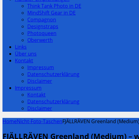
Think Tank Photo in DE
MindShift Gear in DE
Compagnon
Designstraps
Photoqueen
Oberwerth
Links
Über uns
Kontakt
Impressum
Datenschutzerklärung
Disclaimer
Impressum
Kontakt
Datenschutzerklärung
Disclaimer
Home
Nicht-Foto-Taschen
FJÄLLRÄVEN Greenland (Medium)
FJÄLLRÄVEN Greenland (Medium) – war