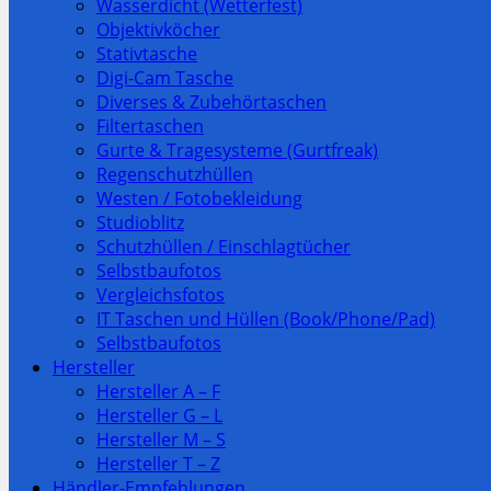
Wasserdicht (Wetterfest)
Objektivköcher
Stativtasche
Digi-Cam Tasche
Diverses & Zubehörtaschen
Filtertaschen
Gurte & Tragesysteme (Gurtfreak)
Regenschutzhüllen
Westen / Fotobekleidung
Studioblitz
Schutzhüllen / Einschlagtücher
Selbstbaufotos
Vergleichsfotos
IT Taschen und Hüllen (Book/Phone/Pad)
Selbstbaufotos
Hersteller
Hersteller A – F
Hersteller G – L
Hersteller M – S
Hersteller T – Z
Händler-Empfehlungen