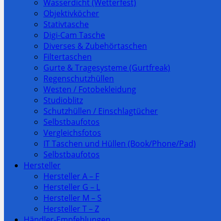
Wasserdicht (Wetterfest)
Objektivköcher
Stativtasche
Digi-Cam Tasche
Diverses & Zubehörtaschen
Filtertaschen
Gurte & Tragesysteme (Gurtfreak)
Regenschutzhüllen
Westen / Fotobekleidung
Studioblitz
Schutzhüllen / Einschlagtücher
Selbstbaufotos
Vergleichsfotos
IT Taschen und Hüllen (Book/Phone/Pad)
Selbstbaufotos
Hersteller
Hersteller A – F
Hersteller G – L
Hersteller M – S
Hersteller T – Z
Händler-Empfehlungen