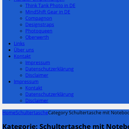
Think Tank Photo in DE
MindShift Gear in DE
Compagnon
Designstraps
Photoqueen
Oberwerth
Links
Über uns
Kontakt
Impressum
Datenschutzerklärung
Disclaimer
Impressum
Kontakt
Datenschutzerklärung
Disclaimer
Home
Schultertasche
Category Schultertasche mit Noteboo
Kategorie:
Schultertasche mit Note