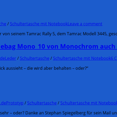
che
/
Schultertasche mit Notebook
Leave a comment
r von seinem Tamrac Rally 5, dem Tamrac Modell 3445, gesch
thebag Mono_10 von Monochrom auc
.de
Leder
/
Schultertasche
/
Schultertasche mit Notebook
6 
ck aussieht – die wird aber behalten – oder?“
.de
Prototyp
/
Schultertasche
/
Schultertasche mit Noteboo
ehr – oder? Danke an Stephan Spiegelberg für sein Mail und