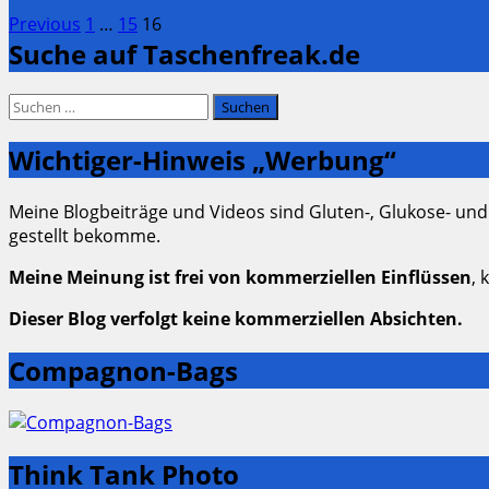
Seitennummerierung
Page
Page
Page
Previous
1
…
15
16
Suche auf Taschenfreak.de
der
Beiträge
Suchen
nach:
Wichtiger-Hinweis „Werbung“
Meine Blogbeiträge und Videos sind Gluten-, Glukose- und
gestellt bekomme.
Meine Meinung ist frei von kommerziellen Einflüssen
, 
Dieser Blog verfolgt keine kommerziellen Absichten.
Compagnon-Bags
Think Tank Photo