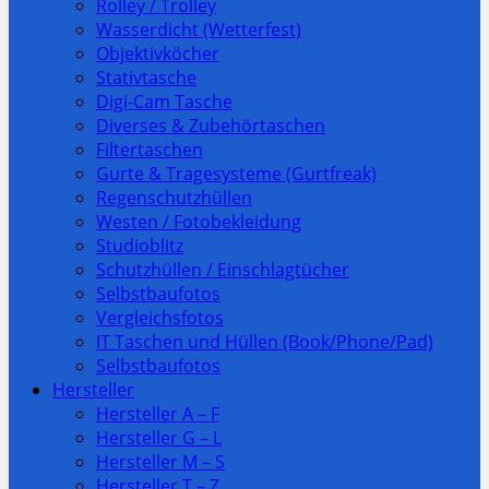
Rolley / Trolley
Wasserdicht (Wetterfest)
Objektivköcher
Stativtasche
Digi-Cam Tasche
Diverses & Zubehörtaschen
Filtertaschen
Gurte & Tragesysteme (Gurtfreak)
Regenschutzhüllen
Westen / Fotobekleidung
Studioblitz
Schutzhüllen / Einschlagtücher
Selbstbaufotos
Vergleichsfotos
IT Taschen und Hüllen (Book/Phone/Pad)
Selbstbaufotos
Hersteller
Hersteller A – F
Hersteller G – L
Hersteller M – S
Hersteller T – Z