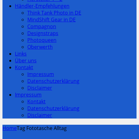
Händler-Empfehlungen
Think Tank Photo in DE
MindShift Gear in DE
Compagnon
Designstraps
Photoqueen
Oberwerth
Links
Über uns
Kontakt
Impressum
Datenschutzerklärung
Disclaimer
Impressum
Kontakt
Datenschutzerklärung
Disclaimer
Home
Tag Fototasche Alltag