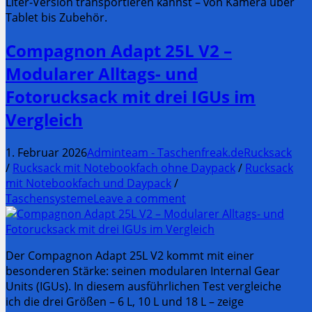
Liter-Version transportieren kannst – von Kamera über
Tablet bis Zubehör.
Compagnon Adapt 25L V2 –
Modularer Alltags- und
Fotorucksack mit drei IGUs im
Vergleich
1. Februar 2026
Adminteam - Taschenfreak.de
Rucksack
/
Rucksack mit Notebookfach ohne Daypack
/
Rucksack
mit Notebookfach und Daypack
/
Taschensysteme
Leave a comment
Der Compagnon Adapt 25L V2 kommt mit einer
besonderen Stärke: seinen modularen Internal Gear
Units (IGUs). In diesem ausführlichen Test vergleiche
ich die drei Größen – 6 L, 10 L und 18 L – zeige