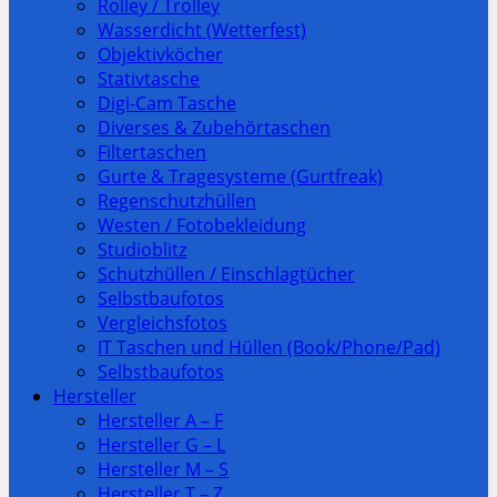
Rolley / Trolley
Wasserdicht (Wetterfest)
Objektivköcher
Stativtasche
Digi-Cam Tasche
Diverses & Zubehörtaschen
Filtertaschen
Gurte & Tragesysteme (Gurtfreak)
Regenschutzhüllen
Westen / Fotobekleidung
Studioblitz
Schutzhüllen / Einschlagtücher
Selbstbaufotos
Vergleichsfotos
IT Taschen und Hüllen (Book/Phone/Pad)
Selbstbaufotos
Hersteller
Hersteller A – F
Hersteller G – L
Hersteller M – S
Hersteller T – Z