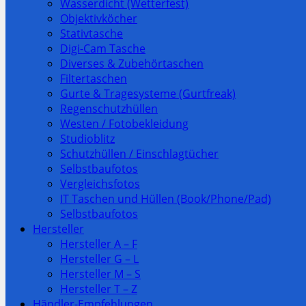
Wasserdicht (Wetterfest)
Objektivköcher
Stativtasche
Digi-Cam Tasche
Diverses & Zubehörtaschen
Filtertaschen
Gurte & Tragesysteme (Gurtfreak)
Regenschutzhüllen
Westen / Fotobekleidung
Studioblitz
Schutzhüllen / Einschlagtücher
Selbstbaufotos
Vergleichsfotos
IT Taschen und Hüllen (Book/Phone/Pad)
Selbstbaufotos
Hersteller
Hersteller A – F
Hersteller G – L
Hersteller M – S
Hersteller T – Z
Händler-Empfehlungen