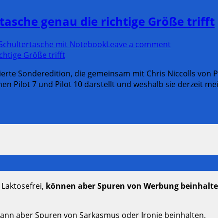
tasche genau die richtige Größe trifft
Schultertasche mit Notebook
Leave a comment
tierte Sonderedition, die gemeinsam mit Chris Niccolls von 
n Pilot 7 und Pilot 10 darstellt und weshalb sie derzeit mein 
 Laktosefrei,
können aber Spuren von Werbung beinhalt
kann aber Spuren von Sarkasmus oder Ironie beinhalten.