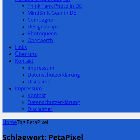
Think Tank Photo in DE
MindShift Gear in DE
Compagnon
Designstraps
Photoqueen
Oberwerth
Links
Über uns
Kontakt
Impressum
Datenschutzerklärung
Disclaimer
Impressum
Kontakt
Datenschutzerklärung
Disclaimer
Home
Tag PetaPixel
Schlagwort:
PetaPixel