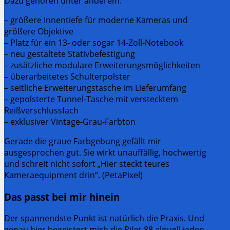
Dazu gehören unter anderem:
– größere Innentiefe für moderne Kameras und
größere Objektive
– Platz für ein 13- oder sogar 14-Zoll-Notebook
– neu gestaltete Stativbefestigung
– zusätzliche modulare Erweiterungsmöglichkeiten
– überarbeitetes Schulterpolster
– seitliche Erweiterungstasche im Lieferumfang
– gepolsterte Tunnel-Tasche mit verstecktem
Reißverschlussfach
– exklusiver Vintage-Grau-Farbton
Gerade die graue Farbgebung gefällt mir
ausgesprochen gut. Sie wirkt unauffällig, hochwertig
und schreit nicht sofort „Hier steckt teures
Kameraequipment drin“. (PetaPixel)
Das passt bei mir hinein
Der spannendste Punkt ist natürlich die Praxis. Und
genau hier begeistert mich die Pilot 88 aktuell jeden