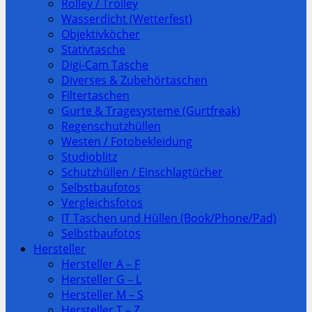
Rolley / Trolley
Wasserdicht (Wetterfest)
Objektivköcher
Stativtasche
Digi-Cam Tasche
Diverses & Zubehörtaschen
Filtertaschen
Gurte & Tragesysteme (Gurtfreak)
Regenschutzhüllen
Westen / Fotobekleidung
Studioblitz
Schutzhüllen / Einschlagtücher
Selbstbaufotos
Vergleichsfotos
IT Taschen und Hüllen (Book/Phone/Pad)
Selbstbaufotos
Hersteller
Hersteller A – F
Hersteller G – L
Hersteller M – S
Hersteller T – Z