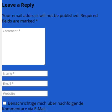
Leave a Reply
Post:
Your email address will not be published. Required
fields are marked
*
Comment
*
Name
*
Email
*
Website
Benachrichtige mich über nachfolgende
Kommentare via E-Mail.