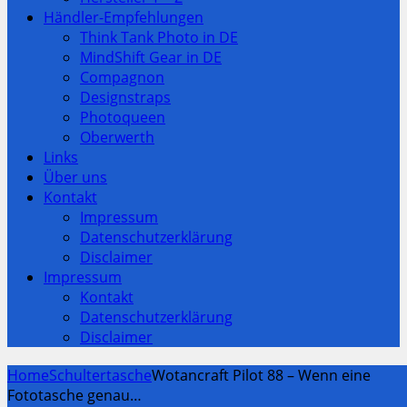
Händler-Empfehlungen
Think Tank Photo in DE
MindShift Gear in DE
Compagnon
Designstraps
Photoqueen
Oberwerth
Links
Über uns
Kontakt
Impressum
Datenschutzerklärung
Disclaimer
Impressum
Kontakt
Datenschutzerklärung
Disclaimer
Home
Schultertasche
Wotancraft Pilot 88 – Wenn eine
Fototasche genau…