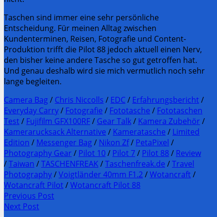
Taschen sind immer eine sehr persönliche
Entscheidung. Für meinen Alltag zwischen
Kundenterminen, Reisen, Fotografie und Content-
Produktion trifft die Pilot 88 jedoch aktuell einen Nerv,
den bisher keine andere Tasche so gut getroffen hat.
Und genau deshalb wird sie mich vermutlich noch sehr
lange begleiten.
Camera Bag
/
Chris Niccolls
/
EDC
/
Erfahrungsbericht
/
Everyday Carry
/
Fotografie
/
Fototasche
/
Fototaschen
Test
/
Fujifilm GFX100RF
/
Gear Talk
/
Kamera Zubehör
/
Kamerarucksack Alternative
/
Kameratasche
/
Limited
Edition
/
Messenger Bag
/
Nikon Zf
/
PetaPixel
/
Photography Gear
/
Pilot 10
/
Pilot 7
/
Pilot 88
/
Review
/
Taiwan
/
TASCHENFREAK
/
Taschenfreak.de
/
Travel
Photography
/
Voigtländer 40mm F1.2
/
Wotancraft
/
Wotancraft Pilot
/
Wotancraft Pilot 88
Post
Previous Post
Previous
Next Post
navigation
post:
Next