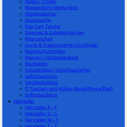
Rolley / Trolley
Wasserdicht (Wetterfest)
Objektivköcher
Stativtasche
Digi-Cam Tasche
Diverses & Zubehörtaschen
Filtertaschen
Gurte & Tragesysteme (Gurtfreak)
Regenschutzhüllen
Westen / Fotobekleidung
Studioblitz
Schutzhüllen / Einschlagtücher
Selbstbaufotos
Vergleichsfotos
IT Taschen und Hüllen (Book/Phone/Pad)
Selbstbaufotos
Hersteller
Hersteller A – F
Hersteller G – L
Hersteller M – S
Hersteller T – Z