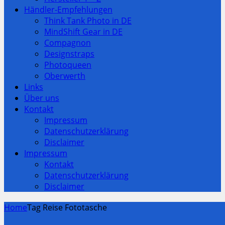
Händler-Empfehlungen
Think Tank Photo in DE
MindShift Gear in DE
Compagnon
Designstraps
Photoqueen
Oberwerth
Links
Über uns
Kontakt
Impressum
Datenschutzerklärung
Disclaimer
Impressum
Kontakt
Datenschutzerklärung
Disclaimer
Home
Tag Reise Fototasche