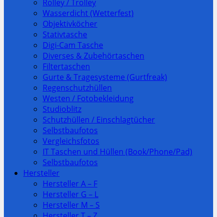
Rolley / Trolley
Wasserdicht (Wetterfest)
Objektivköcher
Stativtasche
Digi-Cam Tasche
Diverses & Zubehörtaschen
Filtertaschen
Gurte & Tragesysteme (Gurtfreak)
Regenschutzhüllen
Westen / Fotobekleidung
Studioblitz
Schutzhüllen / Einschlagtücher
Selbstbaufotos
Vergleichsfotos
IT Taschen und Hüllen (Book/Phone/Pad)
Selbstbaufotos
Hersteller
Hersteller A – F
Hersteller G – L
Hersteller M – S
Hersteller T – Z