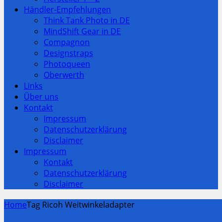
Händler-Empfehlungen
Think Tank Photo in DE
MindShift Gear in DE
Compagnon
Designstraps
Photoqueen
Oberwerth
Links
Über uns
Kontakt
Impressum
Datenschutzerklärung
Disclaimer
Impressum
Kontakt
Datenschutzerklärung
Disclaimer
Home
Tag Ricoh Weitwinkeladapter