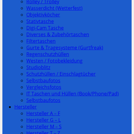
Rolley / Trolley
Wasserdicht (Wetterfest)
Objektivköcher
Stativtasche
Digi-Cam Tasche
Diverses & Zubehörtaschen
Filtertaschen
Gurte & Tragesysteme (Gurtfreak)
Regenschutzhüllen
Westen / Fotobekleidung
Studioblitz
Schutzhüllen / Einschlagtücher
Selbstbaufotos
Vergleichsfotos
IT Taschen und Hüllen (Book/Phone/Pad)
Selbstbaufotos
Hersteller
Hersteller A – F
Hersteller G – L
Hersteller M – S
Hersteller T – Z