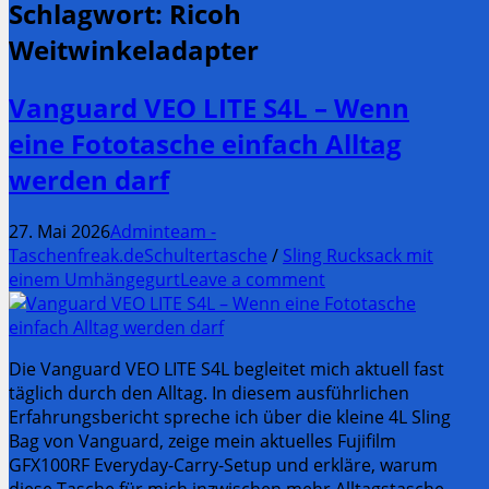
Schlagwort:
Ricoh
Weitwinkeladapter
Vanguard VEO LITE S4L – Wenn
eine Fototasche einfach Alltag
werden darf
27. Mai 2026
Adminteam -
Taschenfreak.de
Schultertasche
/
Sling Rucksack mit
einem Umhängegurt
Leave a comment
Die Vanguard VEO LITE S4L begleitet mich aktuell fast
täglich durch den Alltag. In diesem ausführlichen
Erfahrungsbericht spreche ich über die kleine 4L Sling
Bag von Vanguard, zeige mein aktuelles Fujifilm
GFX100RF Everyday-Carry-Setup und erkläre, warum
diese Tasche für mich inzwischen mehr Alltagstasche