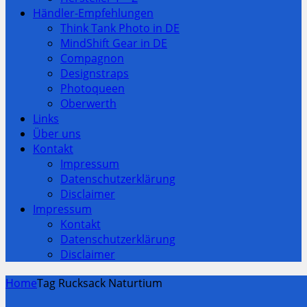
Händler-Empfehlungen
Think Tank Photo in DE
MindShift Gear in DE
Compagnon
Designstraps
Photoqueen
Oberwerth
Links
Über uns
Kontakt
Impressum
Datenschutzerklärung
Disclaimer
Impressum
Kontakt
Datenschutzerklärung
Disclaimer
Home
Tag Rucksack Naturtium