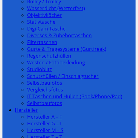
Rolley / Trolley
Wasserdicht (Wetterfest)
Objektivköcher
Stativtasche
Digi-Cam Tasche
Diverses & Zubehörtaschen
Filtertaschen
Gurte & Tragesysteme (Gurtfreak)
Regenschutzhüllen
Westen / Fotobekleidung
Studioblitz
Schutzhüllen / Einschlagtücher
Selbstbaufotos
Vergleichsfotos
IT Taschen und Hüllen (Book/Phone/Pad)
Selbstbaufotos
Hersteller
Hersteller A – F
Hersteller G – L
Hersteller M – S
Hersteller T – Z