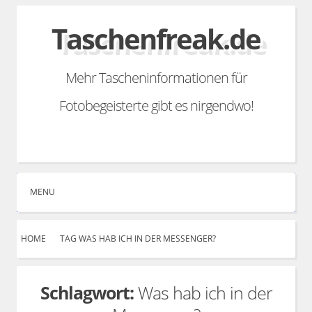
Skip
Taschenfreak.de
to
content
Mehr Tascheninformationen für
Fotobegeisterte gibt es nirgendwo!
Search
Facebook
Linkedin
YouTube
Instagram
Email
RSS
MENU
HOME
TAG WAS HAB ICH IN DER MESSENGER?
Schlagwort:
Was hab ich in der