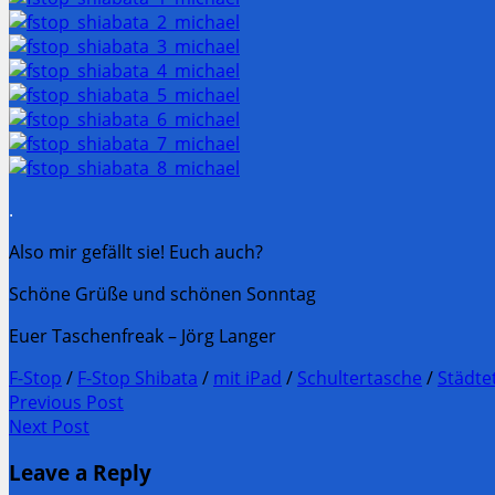
.
Also mir gefällt sie! Euch auch?
Schöne Grüße und schönen Sonntag
Euer Taschenfreak – Jörg Langer
F-Stop
/
F-Stop Shibata
/
mit iPad
/
Schultertasche
/
Städte
Post
Previous Post
Previous
Next Post
navigation
post:
Next
Leave a Reply
Post: