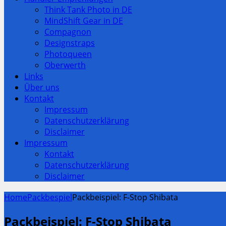
Think Tank Photo in DE
MindShift Gear in DE
Compagnon
Designstraps
Photoqueen
Oberwerth
Links
Über uns
Kontakt
Impressum
Datenschutzerklärung
Disclaimer
Impressum
Kontakt
Datenschutzerklärung
Disclaimer
Home
Packbespiel
Packbeispiel: F-Stop Shibata
Packbeispiel: F-Stop Shibata