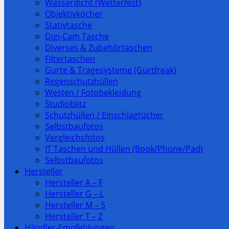
Wasserdicht (Wetterfest)
Objektivköcher
Stativtasche
Digi-Cam Tasche
Diverses & Zubehörtaschen
Filtertaschen
Gurte & Tragesysteme (Gurtfreak)
Regenschutzhüllen
Westen / Fotobekleidung
Studioblitz
Schutzhüllen / Einschlagtücher
Selbstbaufotos
Vergleichsfotos
IT Taschen und Hüllen (Book/Phone/Pad)
Selbstbaufotos
Hersteller
Hersteller A – F
Hersteller G – L
Hersteller M – S
Hersteller T – Z
Händler-Empfehlungen