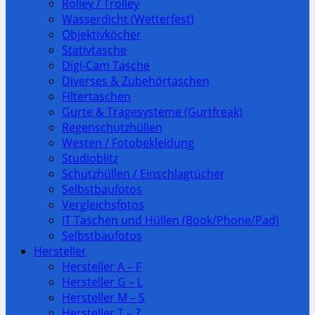
Rolley / Trolley
Wasserdicht (Wetterfest)
Objektivköcher
Stativtasche
Digi-Cam Tasche
Diverses & Zubehörtaschen
Filtertaschen
Gurte & Tragesysteme (Gurtfreak)
Regenschutzhüllen
Westen / Fotobekleidung
Studioblitz
Schutzhüllen / Einschlagtücher
Selbstbaufotos
Vergleichsfotos
IT Taschen und Hüllen (Book/Phone/Pad)
Selbstbaufotos
Hersteller
Hersteller A – F
Hersteller G – L
Hersteller M – S
Hersteller T – Z