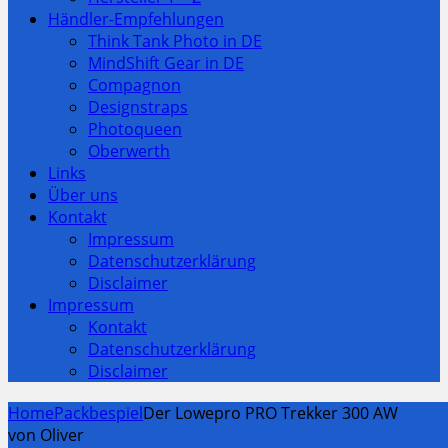
Händler-Empfehlungen
Think Tank Photo in DE
MindShift Gear in DE
Compagnon
Designstraps
Photoqueen
Oberwerth
Links
Über uns
Kontakt
Impressum
Datenschutzerklärung
Disclaimer
Impressum
Kontakt
Datenschutzerklärung
Disclaimer
Home
Packbespiel
Der Lowepro PRO Trekker 300 AW
von Oliver