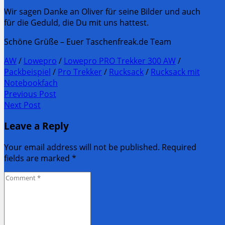
Wir sagen Danke an Oliver für seine Bilder und auch
für die Geduld, die Du mit uns hattest.
Schöne Grüße – Euer Taschenfreak.de Team
AW
/
Lowepro
/
Lowepro PRO Trekker 300 AW
/
Packbeispiel
/
Pro Trekker
/
Rucksack
/
Rucksack mit
Notebookfach
Post
Previous Post
Previous
Next Post
navigation
post:
Next
Leave a Reply
Post:
Your email address will not be published. Required
fields are marked
*
Comment
*