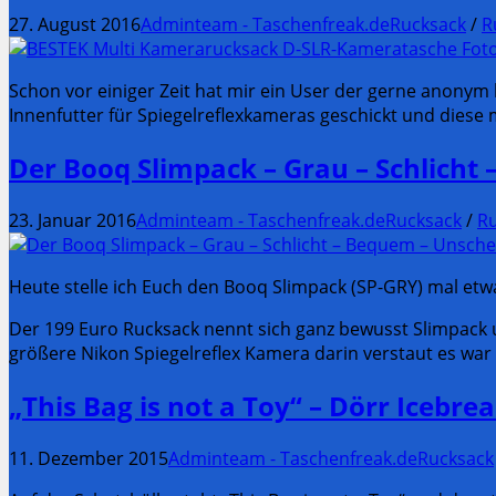
27. August 2016
Adminteam - Taschenfreak.de
Rucksack
/
R
Schon vor einiger Zeit hat mir ein User der gerne anon
Innenfutter für Spiegelreflexkameras geschickt und diese 
Der Booq Slimpack – Grau – Schlicht 
23. Januar 2016
Adminteam - Taschenfreak.de
Rucksack
/
Ru
Heute stelle ich Euch den Booq Slimpack (SP-GRY) mal etw
Der 199 Euro Rucksack nennt sich ganz bewusst Slimpack u
größere Nikon Spiegelreflex Kamera darin verstaut es war
„This Bag is not a Toy“ – Dörr Icebre
11. Dezember 2015
Adminteam - Taschenfreak.de
Rucksack