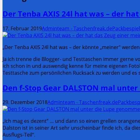
Der Tenba AXIS 24l hat was – der hat
17. Februar 2019
Adminteam - Taschenfreak.de
Packbespiel
„Der Tenba AXIS 24l hat was – der könnte „meiner“ werden
Ja ich trenne die Blogger- und Testtaschen immer gerne v
ich schon in und auswendig kenne für meine eigenen Fotob
Testtasche zum persönlichen Rucksack zu werden und es 
Den f-Stop Gear DALSTON mal unter
29. Dezember 2018
Adminteam - Taschenfreak.de
Packbesp
„Ich mag es dezent“ … und dann so einen grellen orangene
Dalston ist in seiner Art sehr unscheinbar finde ich, da 
Ausflugs-Teil“.