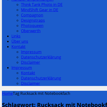
Think Tank Photo in DE
MindShift Gear in DE
Compagnon
Designstraps
Photoqueen
Oberwerth
Links
Über uns
Kontakt
Impressum
Datenschutzerklärung
Disclaimer
Impressum
Kontakt
Datenschutzerklärung
Disclaimer
Home
Tag Rucksack mit Notebookfach
Schlagwort:
Rucksack mit Notebook