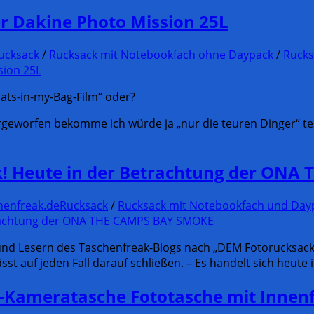
er Dakine Photo Mission 25L
ucksack
/
Rucksack mit Notebookfach ohne Daypack
/
Rucks
hats-in-my-Bag-Film“ oder?
orgeworfen bekomme ich würde ja „nur die teuren Dinger“ te
k! Heute in der Betrachtung der ON
henfreak.de
Rucksack
/
Rucksack mit Notebookfach und Day
und Lesern des Taschenfreak-Blogs nach „DEM Fotorucksack
sst auf jeden Fall darauf schließen. – Es handelt sich he
Kameratasche Fototasche mit Innenfu