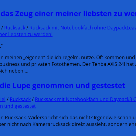
 das Zeug einer meiner liebsten zu we
/
Rucksack
/
Rucksack mit Notebookfach ohne Daypack
Lea
.“
on meinen „eigenen“ die ich regelm. nutze. Oft kommen und 
usiness und privaten Fotothemen. Der Tenba AXIS 24l hat a
sich neben …
 die Lupe genommen und gestestet
iel
/
Rucksack
/
Rucksack mit Notebookfach und Daypack
3 
n Rucksack. Widerspricht sich das nicht? Irgendwie schon u
dieser nicht nach Kamerarucksack direkt aussieht, sondern 