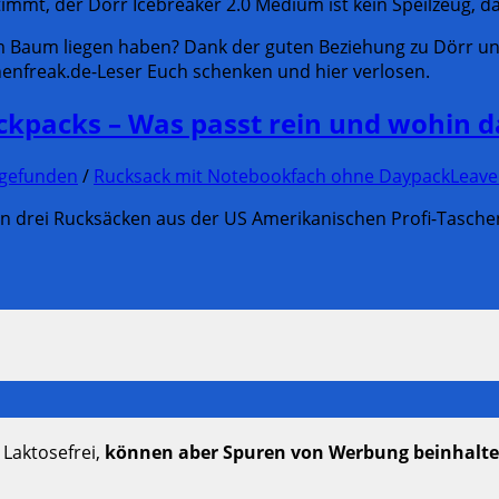
stimmt, der Dörr Icebreaker 2.0 Medium ist kein Speilzeug, d
 Baum liegen haben? Dank der guten Beziehung zu Dörr und
henfreak.de-Leser Euch schenken und hier verlosen.
ckpacks – Was passt rein und wohin d
 gefunden
/
Rucksack mit Notebookfach ohne Daypack
Leav
 den drei Rucksäcken aus der US Amerikanischen Profi-Tasch
 Laktosefrei,
können aber Spuren von Werbung beinhalt