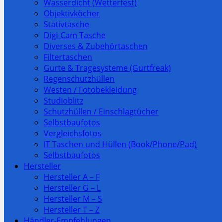
Wasserdicht (Wetterfest)
Objektivköcher
Stativtasche
Digi-Cam Tasche
Diverses & Zubehörtaschen
Filtertaschen
Gurte & Tragesysteme (Gurtfreak)
Regenschutzhüllen
Westen / Fotobekleidung
Studioblitz
Schutzhüllen / Einschlagtücher
Selbstbaufotos
Vergleichsfotos
IT Taschen und Hüllen (Book/Phone/Pad)
Selbstbaufotos
Hersteller
Hersteller A – F
Hersteller G – L
Hersteller M – S
Hersteller T – Z
Händler-Empfehlungen