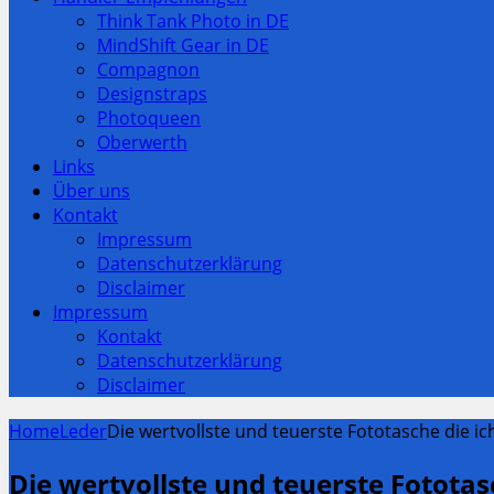
Think Tank Photo in DE
MindShift Gear in DE
Compagnon
Designstraps
Photoqueen
Oberwerth
Links
Über uns
Kontakt
Impressum
Datenschutzerklärung
Disclaimer
Impressum
Kontakt
Datenschutzerklärung
Disclaimer
Home
Leder
Die wertvollste und teuerste Fototasche die ic
Die wertvollste und teuerste Fotota