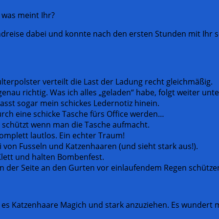
 was meint Ihr?
reise dabei und konnte nach den ersten Stunden mit Ihr 
terpolster verteilt die Last der Ladung recht gleichmäßig.
enau richtig. Was ich alles „geladen“ habe, folgt weiter unte
asst sogar mein schickes Ledernotiz hinein.
ch eine schicke Tasche fürs Office werden…
e schützt wenn man die Tasche aufmacht.
komplett lautlos. Ein echter Traum!
i von Fusseln und Katzenhaaren (und sieht stark aus!).
 Klett und halten Bombenfest.
on der Seite an den Gurten vor einlaufendem Regen schütze
 es Katzenhaare Magich und stark anzuziehen. Es wundert mi