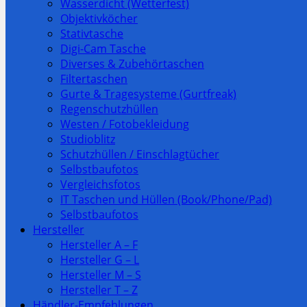
Wasserdicht (Wetterfest)
Objektivköcher
Stativtasche
Digi-Cam Tasche
Diverses & Zubehörtaschen
Filtertaschen
Gurte & Tragesysteme (Gurtfreak)
Regenschutzhüllen
Westen / Fotobekleidung
Studioblitz
Schutzhüllen / Einschlagtücher
Selbstbaufotos
Vergleichsfotos
IT Taschen und Hüllen (Book/Phone/Pad)
Selbstbaufotos
Hersteller
Hersteller A – F
Hersteller G – L
Hersteller M – S
Hersteller T – Z
Händler-Empfehlungen