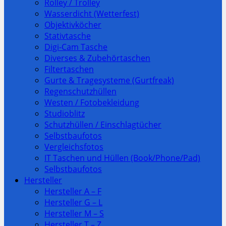
Rolley / Trolley
Wasserdicht (Wetterfest)
Objektivköcher
Stativtasche
Digi-Cam Tasche
Diverses & Zubehörtaschen
Filtertaschen
Gurte & Tragesysteme (Gurtfreak)
Regenschutzhüllen
Westen / Fotobekleidung
Studioblitz
Schutzhüllen / Einschlagtücher
Selbstbaufotos
Vergleichsfotos
IT Taschen und Hüllen (Book/Phone/Pad)
Selbstbaufotos
Hersteller
Hersteller A – F
Hersteller G – L
Hersteller M – S
Hersteller T – Z