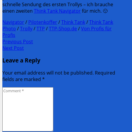
schnelle Sendung des ersten Trollys – ich brauche
einen zweiten
Think Tank Navigator
für mich. 🙂
Navigator
/
Pilotenkoffer
/
Think Tank
/
Think Tank
Photo
/
Trolly
/
TTP
/
TTP-Shop.de
/
Von Profis für
Profis
Post
Previous Post
Previous
Next Post
navigation
post:
Next
Leave a Reply
Post:
Your email address will not be published. Required
fields are marked
*
Comment
*