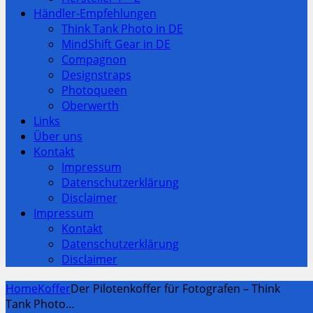
Händler-Empfehlungen
Think Tank Photo in DE
MindShift Gear in DE
Compagnon
Designstraps
Photoqueen
Oberwerth
Links
Über uns
Kontakt
Impressum
Datenschutzerklärung
Disclaimer
Impressum
Kontakt
Datenschutzerklärung
Disclaimer
Home
Koffer
Der Pilotenkoffer für Fotografen – Think
Tank Photo…