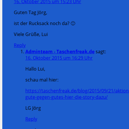
16. Oktober 2015 um 15:23 Uhr
Guten Tag Jörg,
ist der Rucksack noch da? 🙂
Viele Grüße, Lui
Reply
Adminteam - Taschenfreak.de
sagt:
16. Oktober 2015 um 16:29 Uhr
Hallo Lui,
schau mal hier:
https://taschenfreak.de/blog/2015/09/21/aktion
gute-gegen-gutes-hier-die-story-dazu/
LG Jörg
Reply