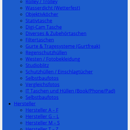
Rolley / Trolley
Wasserdicht (Wetterfest)
Objektivköcher
Stativtasche
Digi-Cam Tasche
Diverses & Zubehörtaschen
Filtertaschen
Gurte & Tragesysteme (Gurtfreak)
Regenschutzhüllen
Westen / Fotobekleidung
Studioblitz
Schutzhüllen / Einschlagtücher
Selbstbaufotos
Vergleichsfotos
IT Taschen und Hüllen (Book/Phone/Pad)
Selbstbaufotos
Hersteller
Hersteller A – F
Hersteller G – L
Hersteller M – S
Hersteller T – Z