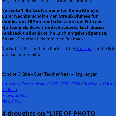
Möglichkeiten diesen Rucksack zu bekommen:
Variante 1: Ihr kauft einer alten Dame (Oma) in
Eurer Nachbarschaft einen Strauß Blumen für
mindestens 10 Euro und schickt mir ein Foto der
Quittung als Beweis und ich schenke Euch diesen
Rucksack und schicke ihn Euch umgehend per DHL
Paket.
(Der erste bekommt den Rucksack!)
Variante 2: Ihr kauft den Rucksack bei
Amazon
durch Klick
auf das untere Bild:
Schöne Grüße – Euer Taschenfreak – Jörg Langer
Amazon
/
Fotorucksack
/
LIFE OF PHOTO
/
Rucksack
/
Unte
40 Euro
Post
Previous Post
Previous
Next Post
navigation
post:
Next
4 thoughts on “
LIFE OF PHOTO
Post: