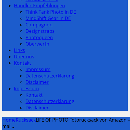
Händler-Empfehlungen
Think Tank Photo in DE
MindShift Gear in DE
Compagnon
Designstraps
Photoqueen
Oberwerth
Links
Über uns
Kontakt
Impressum
Datenschutzerklärung
Disclaimer
Impressum
Kontakt
Datenschutzerklärung
Disclaimer
Home
Rucksack
LIFE OF PHOTO Fotorucksack von Amazon –
mal…