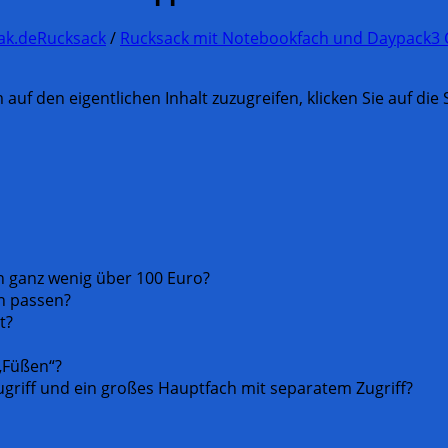
ak.de
Rucksack
/
Rucksack mit Notebookfach und Daypack
3
 auf den eigentlichen Inhalt zuzugreifen, klicken Sie auf die
n ganz wenig über 100 Euro?
in passen?
t?
„Füßen“?
ugriff und ein großes Hauptfach mit separatem Zugriff?