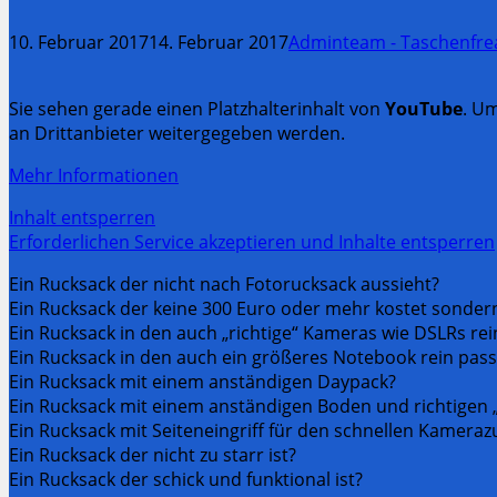
10. Februar 2017
14. Februar 2017
Adminteam - Taschenfre
Sie sehen gerade einen Platzhalterinhalt von
YouTube
. Um
an Drittanbieter weitergegeben werden.
Mehr Informationen
Inhalt entsperren
Erforderlichen Service akzeptieren und Inhalte entsperren
Ein Rucksack der nicht nach Fotorucksack aussieht?
Ein Rucksack der keine 300 Euro oder mehr kostet sonder
Ein Rucksack in den auch „richtige“ Kameras wie DSLRs re
Ein Rucksack in den auch ein größeres Notebook rein pass
Ein Rucksack mit einem anständigen Daypack?
Ein Rucksack mit einem anständigen Boden und richtigen 
Ein Rucksack mit Seiteneingriff für den schnellen Kameraz
Ein Rucksack der nicht zu starr ist?
Ein Rucksack der schick und funktional ist?