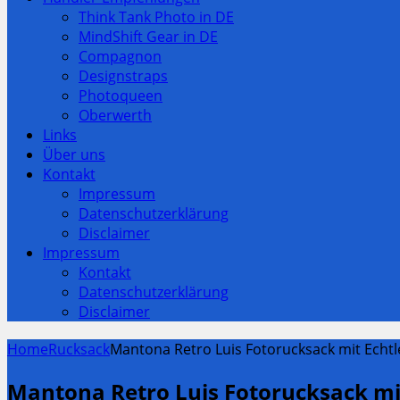
Think Tank Photo in DE
MindShift Gear in DE
Compagnon
Designstraps
Photoqueen
Oberwerth
Links
Über uns
Kontakt
Impressum
Datenschutzerklärung
Disclaimer
Impressum
Kontakt
Datenschutzerklärung
Disclaimer
Home
Rucksack
Mantona Retro Luis Fotorucksack mit Echtl
Mantona Retro Luis Fotorucksack mit