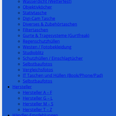
Wasserdicht (Wetterfest)
Objektivköcher
Stativtasche
Digi-Cam Tasche
Diverses & Zubehörtaschen
Filtertaschen
Gurte & Tragesysteme (Gurtfreak)
Regenschutzhüllen
Westen / Fotobekleidung
Studioblitz
Schutzhüllen / Einschlagtücher
Selbstbaufotos
Vergleichsfotos
IT Taschen und Hüllen (Book/Phone/Pad)
Selbstbaufotos
Hersteller
Hersteller A – F
Hersteller G – L
Hersteller M – S
Hersteller T – Z
Händler-Empfehlungen