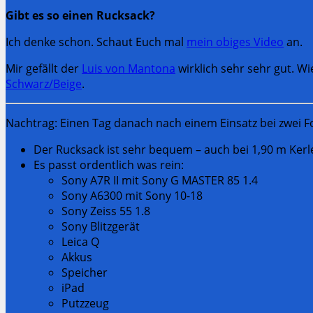
Gibt es so einen Rucksack?
Ich denke schon. Schaut Euch mal
mein obiges Video
an.
Mir gefällt der
Luis von Mantona
wirklich sehr sehr gut. Wi
Schwarz/Beige
.
Nachtrag: Einen Tag danach nach einem Einsatz bei zwei 
Der Rucksack ist sehr bequem – auch bei 1,90 m Ker
Es passt ordentlich was rein:
Sony A7R II mit Sony G MASTER 85 1.4
Sony A6300 mit Sony 10-18
Sony Zeiss 55 1.8
Sony Blitzgerät
Leica Q
Akkus
Speicher
iPad
Putzzeug