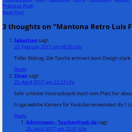
Post
Previous Post
Previous
Next Post
navigation
post:
Next
3 thoughts on “
Mantona Retro Luis F
Post:
Sebastian
sagt:
20. Februar 2017 um 08:05 Uhr
Toller Beitrag. Die Tasche erinnert bom Design star
Reply
Sinan
sagt:
25. April 2017 um 22:23 Uhr
Sehr schicker Fotorucksack! Auch vom Platz her abso
Frage welche Kamera für Youtube verwendest du ? U
Reply
Adminteam - Taschenfreak.de
sagt:
25. April 2017 um 22:31 Uhr