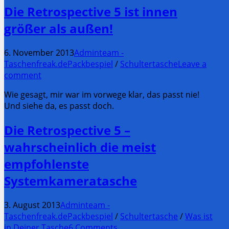
Die Retrospective 5 ist innen
größer als außen!
6. November 2013
Adminteam -
Taschenfreak.de
Packbespiel
/
Schultertasche
Leave a
comment
Wie gesagt, mir war im vorwege klar, das passt nie!
Und siehe da, es passt doch.
Die Retrospective 5 –
wahrscheinlich die meist
empfohlenste
Systemkameratasche
3. August 2013
Adminteam -
Taschenfreak.de
Packbespiel
/
Schultertasche
/
Was ist
in Deiner Tasche
6 Comments