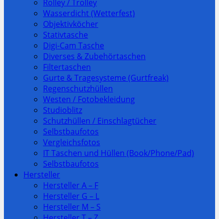
Rolley / Trolley
Wasserdicht (Wetterfest)
Objektivköcher
Stativtasche
Digi-Cam Tasche
Diverses & Zubehörtaschen
Filtertaschen
Gurte & Tragesysteme (Gurtfreak)
Regenschutzhüllen
Westen / Fotobekleidung
Studioblitz
Schutzhüllen / Einschlagtücher
Selbstbaufotos
Vergleichsfotos
IT Taschen und Hüllen (Book/Phone/Pad)
Selbstbaufotos
Hersteller
Hersteller A – F
Hersteller G – L
Hersteller M – S
Hersteller T – Z