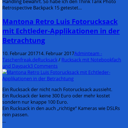
Handling bewährt. So habe ich den Think Tank Photo
Retrospective Backpack 15 getestet…
Mantona Retro Luis Fotorucksack
mit Echtleder-Applikationen in der
Betrachtung
10. Februar 2017
14. Februar 2017
Adminteam -
Taschenfreak.de
Rucksack
/
Rucksack mit Notebookfach
und Daypack
3 Comments
Ein Rucksack der nicht nach Fotorucksack aussieht.
Ein Rucksack der keine 300 Euro oder mehr kostet
sondern nur knappe 100 Euro.
Ein Rucksack in den auch „richtige“ Kameras wie DSLRs
rein passen.
…