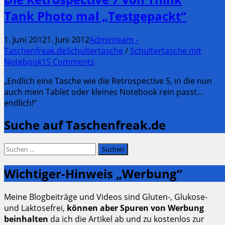
Tank Photo mal „Testgepackt“
1. Juni 2012
1. Juni 2012
Adminteam -
Taschenfreak.de
Schultertasche
/
Schultertasche mit
Notebook
15 Comments
„Endlich eine Tasche wie die Retrospective 5, in die nun
auch mein Tablet oder kleines Notebook rein passt…
endlich!“
Suche auf Taschenfreak.de
Suchen
nach:
Wichtiger-Hinweis „Werbung“
Meine Blogbeiträge und Videos sind Gluten-, Glukose-
und Laktosefrei,
können aber Spuren von Werbung
beinhalten
da ich die Artikel ab und zu kostenlos zur