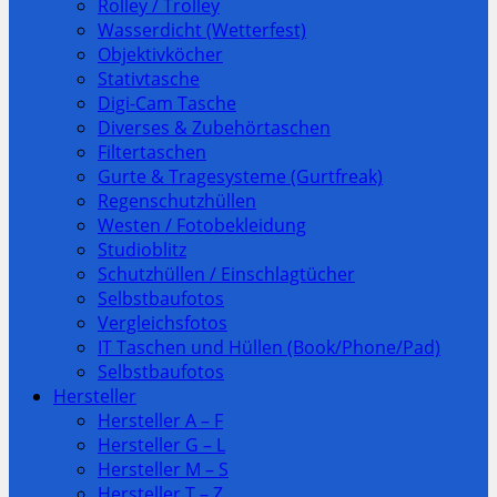
Rolley / Trolley
Wasserdicht (Wetterfest)
Objektivköcher
Stativtasche
Digi-Cam Tasche
Diverses & Zubehörtaschen
Filtertaschen
Gurte & Tragesysteme (Gurtfreak)
Regenschutzhüllen
Westen / Fotobekleidung
Studioblitz
Schutzhüllen / Einschlagtücher
Selbstbaufotos
Vergleichsfotos
IT Taschen und Hüllen (Book/Phone/Pad)
Selbstbaufotos
Hersteller
Hersteller A – F
Hersteller G – L
Hersteller M – S
Hersteller T – Z