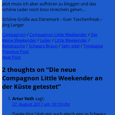
Jetzt muss ich aber aufhören zu bloggen und das
schöne Leder noch bissi streicheln gehen…
Schöne Grüße aus Dänemark – Euer Taschenfreak –
Jörg Langer
Compagnon
/
Compagnon Little Weekender
/
Der
kleine Weekender
/
Leder
/
Little Weekender
/
Reisetasche
/
Schwarz-Braun
/
Sehr edel
/
Timelapse
Post
Previous Post
Previous
Next Post
navigation
post:
Next
2 thoughts on “
Die neue
Post:
Compagnon Little Weekender an
der Küste getestet
”
Artur Voth
sagt:
27. August 2017 um 10:19 Uhr
Danke Jörg ! Hab mir auch gleich eins in Schwarz