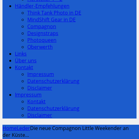
Händler-Empfehlungen
Think Tank Photo in DE
MindShift Gear in DE
Compagnon
Designstraps
Photoqueen
Oberwerth
Links
Über uns
Kontakt
Impressum
Datenschutzerklärung
Disclaimer
Impressum
Kontakt
Datenschutzerklärung
Disclaimer
Home
Leder
Die neue Compagnon Little Weekender an
der Küste…