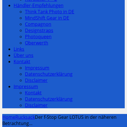
Händler-Empfehlungen
Think Tank Photo in DE
MindShift Gear in DE
Compagnon
Designstraps
Photoqueen
Oberwerth
Links
Über uns
Kontakt
Impressum
Datenschutzerklärung
Disclaimer
Impressum
Kontakt
Datenschutzerklärung
Disclaimer
Home
Rucksack
Der f-Stop Gear LOTUS in der näheren
Betrachtung…