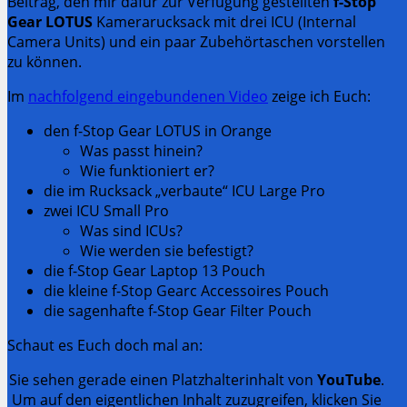
Beitrag, den mir dafür zur Verfügung gestellten
f-Stop
Gear LOTUS
Kamerarucksack mit drei ICU (Internal
Camera Units) und ein paar Zubehörtaschen vorstellen
zu können.
Im
nachfolgend eingebundenen Video
zeige ich Euch:
den f-Stop Gear LOTUS in Orange
Was passt hinein?
Wie funktioniert er?
die im Rucksack „verbaute“ ICU Large Pro
zwei ICU Small Pro
Was sind ICUs?
Wie werden sie befestigt?
die f-Stop Gear Laptop 13 Pouch
die kleine f-Stop Gearc Accessoires Pouch
die sagenhafte f-Stop Gear Filter Pouch
Schaut es Euch doch mal an:
Sie sehen gerade einen Platzhalterinhalt von
YouTube
.
Um auf den eigentlichen Inhalt zuzugreifen, klicken Sie