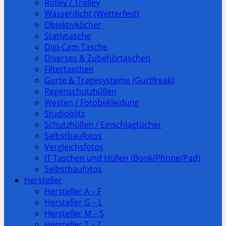
Rolley / Trolley
Wasserdicht (Wetterfest)
Objektivköcher
Stativtasche
Digi-Cam Tasche
Diverses & Zubehörtaschen
Filtertaschen
Gurte & Tragesysteme (Gurtfreak)
Regenschutzhüllen
Westen / Fotobekleidung
Studioblitz
Schutzhüllen / Einschlagtücher
Selbstbaufotos
Vergleichsfotos
IT Taschen und Hüllen (Book/Phone/Pad)
Selbstbaufotos
Hersteller
Hersteller A – F
Hersteller G – L
Hersteller M – S
Hersteller T – Z