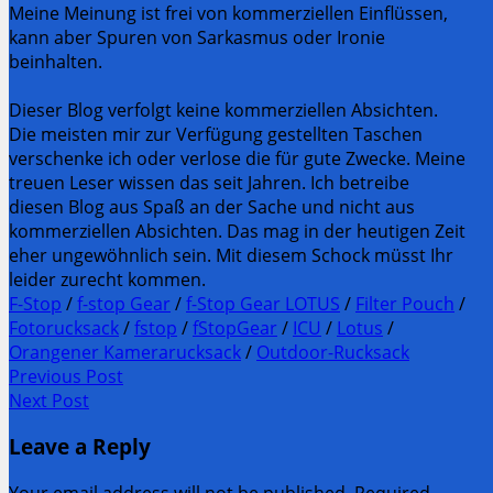
Meine Meinung ist frei von kommerziellen Einflüssen,
kann aber Spuren von Sarkasmus oder Ironie
beinhalten.
Dieser Blog verfolgt keine kommerziellen Absichten.
Die meisten mir zur Verfügung gestellten Taschen
verschenke ich oder verlose die für gute Zwecke. Meine
treuen Leser wissen das seit Jahren. Ich betreibe
diesen Blog aus Spaß an der Sache und nicht aus
kommerziellen Absichten. Das mag in der heutigen Zeit
eher ungewöhnlich sein. Mit diesem Schock müsst Ihr
leider zurecht kommen.
F-Stop
/
f-stop Gear
/
f-Stop Gear LOTUS
/
Filter Pouch
/
Fotorucksack
/
fstop
/
fStopGear
/
ICU
/
Lotus
/
Orangener Kamerarucksack
/
Outdoor-Rucksack
Post
Previous Post
Previous
Next Post
navigation
post:
Next
Leave a Reply
Post: