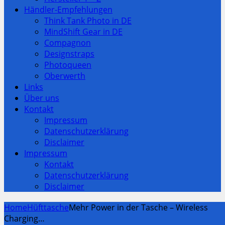
Händler-Empfehlungen
Think Tank Photo in DE
MindShift Gear in DE
Compagnon
Designstraps
Photoqueen
Oberwerth
Links
Über uns
Kontakt
Impressum
Datenschutzerklärung
Disclaimer
Impressum
Kontakt
Datenschutzerklärung
Disclaimer
Home
Hüfttasche
Mehr Power in der Tasche – Wireless
Charging…