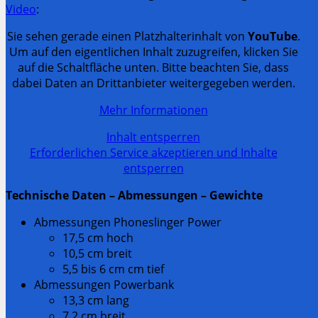
Video
:
Sie sehen gerade einen Platzhalterinhalt von
YouTube
.
Um auf den eigentlichen Inhalt zuzugreifen, klicken Sie
auf die Schaltfläche unten. Bitte beachten Sie, dass
dabei Daten an Drittanbieter weitergegeben werden.
Mehr Informationen
Inhalt entsperren
Erforderlichen Service akzeptieren und Inhalte
entsperren
Technische Daten – Abmessungen – Gewichte
Abmessungen Phoneslinger Power
17,5 cm hoch
10,5 cm breit
5,5 bis 6 cm cm tief
Abmessungen Powerbank
13,3 cm lang
7,2 cm breit