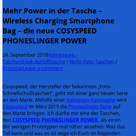
Mehr Power in der Tasche –
Wireless Charging Smartphone
Bag – die neue COSYSPEED
PHONESLINGER POWER
24. September 2018
Adminteam -
Taschenfreak.de
Hüfttasche
/
Nicht-Foto-Taschen
/
Prototyp
Leave a comment
Cosyspeed, der Hersteller der bekannten „Foto-
Schnellschußtaschen“, geht mit einer ganz neuen Serie
an den Markt. Mithilfe einer
Indiegogo-Kampagne
wird
Cosyspeed
im März 2019 die
Phoneslinger-Serie
auf
den Markt bringen. Ich durfte mir eine der Taschen,
den
COSYSPEED PHONESLINGER POWER
, als einen
der wenigen Prototypen mal näher ansehen. Was das
Teil kann und was es ist zeige ich Euch im folgenden