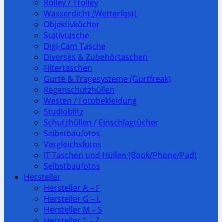
Rolley / Trolley
Wasserdicht (Wetterfest)
Objektivköcher
Stativtasche
Digi-Cam Tasche
Diverses & Zubehörtaschen
Filtertaschen
Gurte & Tragesysteme (Gurtfreak)
Regenschutzhüllen
Westen / Fotobekleidung
Studioblitz
Schutzhüllen / Einschlagtücher
Selbstbaufotos
Vergleichsfotos
IT Taschen und Hüllen (Book/Phone/Pad)
Selbstbaufotos
Hersteller
Hersteller A – F
Hersteller G – L
Hersteller M – S
Hersteller T – Z