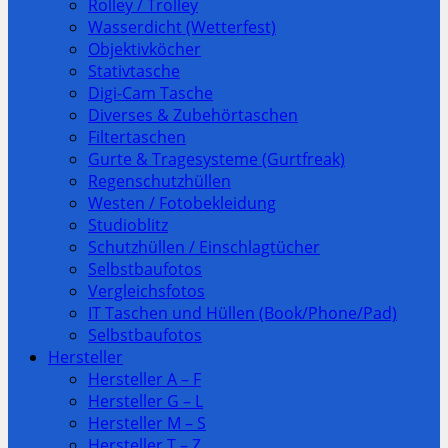
Rolley / Trolley
Wasserdicht (Wetterfest)
Objektivköcher
Stativtasche
Digi-Cam Tasche
Diverses & Zubehörtaschen
Filtertaschen
Gurte & Tragesysteme (Gurtfreak)
Regenschutzhüllen
Westen / Fotobekleidung
Studioblitz
Schutzhüllen / Einschlagtücher
Selbstbaufotos
Vergleichsfotos
IT Taschen und Hüllen (Book/Phone/Pad)
Selbstbaufotos
Hersteller
Hersteller A – F
Hersteller G – L
Hersteller M – S
Hersteller T – Z