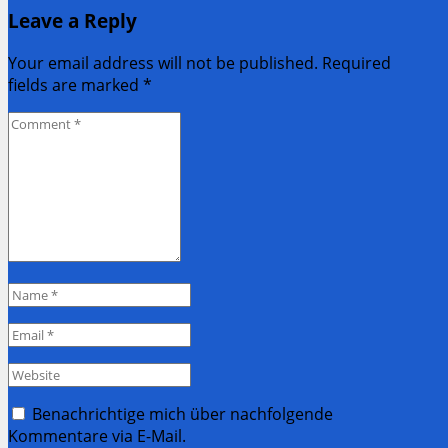
Leave a Reply
Post:
Your email address will not be published. Required
fields are marked
*
Comment
*
Name
*
Email
*
Website
Benachrichtige mich über nachfolgende
Kommentare via E-Mail.