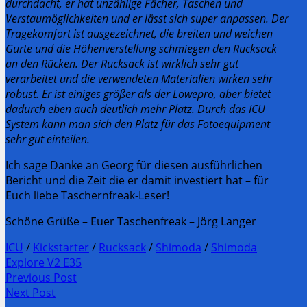
durchdacht, er hat unzählige Fächer, Taschen und
Verstaumöglichkeiten und er lässt sich super anpassen. Der
Tragekomfort ist ausgezeichnet, die breiten und weichen
Gurte und die Höhenverstellung schmiegen den Rucksack
an den Rücken. Der Rucksack ist wirklich sehr gut
verarbeitet und die verwendeten Materialien wirken sehr
robust. Er ist einiges größer als der Lowepro, aber bietet
dadurch eben auch deutlich mehr Platz. Durch das ICU
System kann man sich den Platz für das Fotoequipment
sehr gut einteilen.
Ich sage Danke an Georg für diesen ausführlichen
Bericht und die Zeit die er damit investiert hat – für
Euch liebe Taschernfreak-Leser!
Schöne Grüße – Euer Taschenfreak – Jörg Langer
ICU
/
Kickstarter
/
Rucksack
/
Shimoda
/
Shimoda
Explore V2 E35
Post
Previous Post
Previous
Next Post
navigation
post:
Next