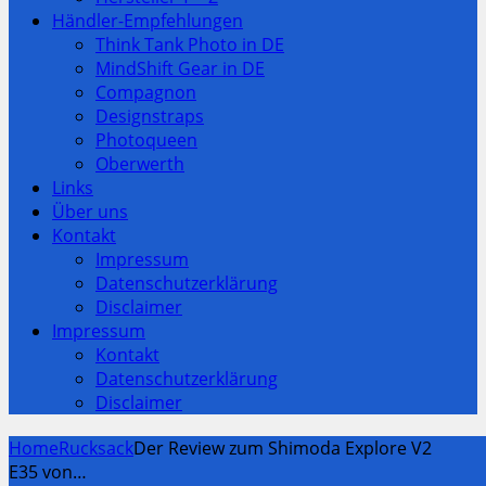
Händler-Empfehlungen
Think Tank Photo in DE
MindShift Gear in DE
Compagnon
Designstraps
Photoqueen
Oberwerth
Links
Über uns
Kontakt
Impressum
Datenschutzerklärung
Disclaimer
Impressum
Kontakt
Datenschutzerklärung
Disclaimer
Home
Rucksack
Der Review zum Shimoda Explore V2
E35 von…