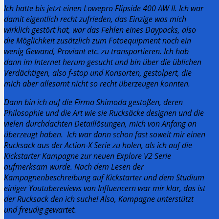
Ich hatte bis jetzt einen Lowepro Flipside 400 AW II.
Ich war
damit eigentlich recht zufrieden, das Einzige was mich
wirklich gestört hat, war das Fehlen eines Daypacks, also
die Möglichkeit zusätzlich zum Fotoequipment noch ein
wenig Gewand, Proviant etc. zu transportieren.
Ich hab
dann im Internet herum gesucht und bin über die üblichen
Verdächtigen, also f-stop und Konsorten, gestolpert, die
mich aber allesamt nicht so recht überzeugen konnten.
Dann bin ich auf die Firma Shimoda gestoßen, deren
Philosophie und die Art wie sie Rucksäcke designen und die
vielen durchdachten Detaillösungen, mich von Anfang an
überzeugt haben.
Ich war dann schon fast soweit mir einen
Rucksack aus der Action-X Serie zu holen, als ich auf die
Kickstarter Kampagne zur neuen Explore V2 Serie
aufmerksam wurde.
Nach dem Lesen der
Kampagnenbeschreibung auf Kickstarter und dem Studium
einiger Youtubereviews von Influencern war mir klar, das ist
der Rucksack den ich suche!
Also, Kampagne unterstützt
und freudig gewartet.