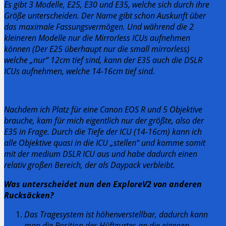
Es gibt 3 Modelle, E25, E30 und E35, welche sich durch ihre
Größe unterscheiden. Der Name gibt schon Auskunft über
das maximale Fassungsvermögen.
Und während die 2
kleineren Modelle nur die Mirrorless ICUs aufnehmen
können (Der E25 überhaupt nur die small mirrorless)
welche „nur“ 12cm tief sind, kann der E35 auch die DSLR
ICUs aufnehmen, welche 14-16cm tief sind.
Nachdem ich Platz für eine Canon EOS R und 5 Objektive
brauche, kam für mich eigentlich nur der größte, also der
E35 in Frage. Durch die Tiefe der ICU (14-16cm) kann ich
alle Objektive quasi in die ICU „stellen“ und komme somit
mit der medium DSLR ICU aus und habe dadurch einen
relativ großen Bereich, der als Daypack verbleibt.
Was unterscheidet nun den ExploreV2 von anderen
Rucksäcken?
Das Tragesystem ist höhenverstellbar, dadurch kann
man die Position des Hüftgurtes an die eigenen