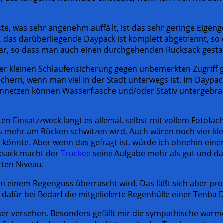
te, was sehr angenehm auffällt, ist das sehr geringe Eigeng
l, das darüberliegende Daypack ist komplett abgetrennt, so
bar, so dass man auch einen durchgehenden Rucksack gestal
iner kleinen Schlaufensicherung gegen unbemerkten Zugriff 
hern, wenn man viel in der Stadt unterwegs ist. Im Daypack
nnetzen können Wasserflasche und/oder Stativ untergebracht
n Einsatzzweck langt es allemal, selbst mit vollem Fotofach.
 mehr am Rücken schwitzen wird. Auch wären noch vier kle
en könnte. Aber wenn das gefragt ist, würde ich ohnehin e
cksack macht der
Truckee
seine Aufgabe mehr als gut und das
rten Niveau.
von einem Regenguss überrascht wird. Das läßt sich aber pr
für bei Bedarf die mitgelieferte Regenhülle einer Tenba DN
ner versehen. Besonders gefällt mir die sympathische warm