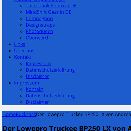
Think Tank Photo in DE
MindShift Gear in DE
Compagnon
Designstraps
Photoqueen
Oberwerth
Links
Über uns
Kontakt
Impressum
Datenschutzerklärung
Disclaimer
Impressum
Kontakt
Datenschutzerklärung
Disclaimer
Home
Rucksack
Der Lowepro Truckee BP250 LX von Andre
Der Lowepro Truckee BP250 LX von 