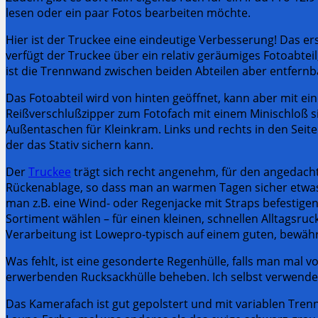
lesen oder ein paar Fotos bearbeiten möchte.
Hier ist der Truckee eine eindeutige Verbesserung! Das ers
verfügt der Truckee über ein relativ geräumiges Fotoabtei
ist die Trennwand zwischen beiden Abteilen aber entfern
Das Fotoabteil wird von hinten geöffnet, kann aber mit e
Reißverschlußzipper zum Fotofach mit einem Minischloß sic
Außentaschen für Kleinkram. Links und rechts in den Seite
der das Stativ sichern kann.
Der
Truckee
trägt sich recht angenehm, für den angedachte
Rückenablage, so dass man an warmen Tagen sicher etwas
man z.B. eine Wind- oder Regenjacke mit Straps befestig
Sortiment wählen – für einen kleinen, schnellen Alltagsru
Verarbeitung ist Lowepro-typisch auf einem guten, bewäh
Was fehlt, ist eine gesonderte Regenhülle, falls man mal 
erwerbenden Rucksackhülle beheben. Ich selbst verwende da
Das Kamerafach ist gut gepolstert und mit variablen Tren