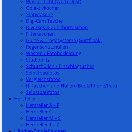
Wasserdicht (Wetterfest)
Objektivköcher
Stativtasche
Digi-Cam Tasche
Diverses & Zubehörtaschen
Filtertaschen
Gurte & Tragesysteme (Gurtfreak)
Regenschutzhüllen
Westen / Fotobekleidung
Studioblitz
Schutzhüllen / Einschlagtücher
Selbstbaufotos
Vergleichsfotos
IT Taschen und Hüllen (Book/Phone/Pad)
Selbstbaufotos
Hersteller
Hersteller A – F
Hersteller G – L
Hersteller M – S
Hersteller T – Z
Händler-Empfehlungen