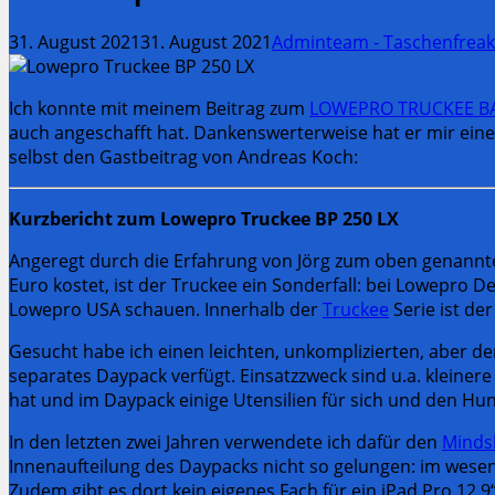
31. August 2021
31. August 2021
Adminteam - Taschenfreak
Ich konnte mit meinem Beitrag zum
LOWEPRO TRUCKEE BA
auch angeschafft hat. Dankenswerterweise hat er mir einen
selbst den Gastbeitrag von Andreas Koch:
Kurzbericht zum Lowepro Truckee BP 250 LX
Angeregt durch die Erfahrung von Jörg zum oben genann
Euro kostet, ist der Truckee ein Sonderfall: bei Lowepro 
Lowepro USA schauen. Innerhalb der
Truckee
Serie ist de
Gesucht habe ich einen leichten, unkomplizierten, aber de
separates Daypack verfügt. Einsatzzweck sind u.a. kleiner
hat und im Daypack einige Utensilien für sich und den Hund
In den letzten zwei Jahren verwendete ich dafür den
Mindsh
Innenaufteilung des Daypacks nicht so gelungen: im wesentl
Zudem gibt es dort kein eigenes Fach für ein iPad Pro 12.9