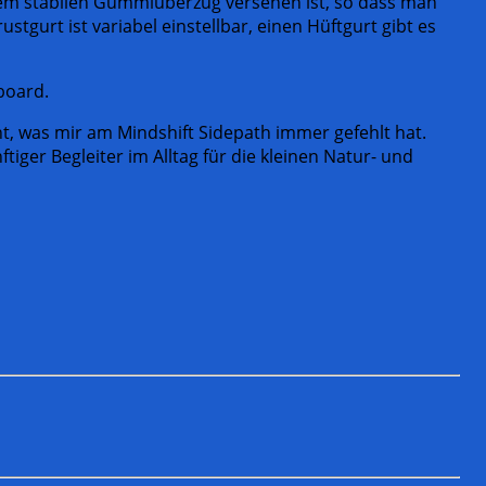
inem stabilen Gummiüberzug versehen ist, so dass man
gurt ist variabel einstellbar, einen Hüftgurt gibt es
board.
 was mir am Mindshift Sidepath immer gefehlt hat.
ger Begleiter im Alltag für die kleinen Natur- und