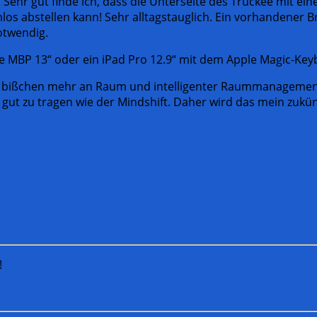
 Sehr gut finde ich, dass die Unterseite des Truckee mit e
abstellen kann! Sehr alltagstauglich. Ein vorhandener Brust
otwendig.
 MBP 13“ oder ein iPad Pro 12.9“ mit dem Apple Magic-Key
bißchen mehr an Raum und intelligenter Raummanagement,
t zu tragen wie der Mindshift. Daher wird das mein zukünfti
!