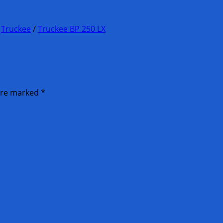
/
Truckee
/
Truckee BP 250 LX
 are marked
*