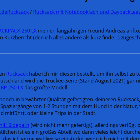
.de
Rucksack
/
Rucksack mit Notebookfach und Daypack
Lea
CKPACK 250 LX
meinen langjährigen Freund Andreas anfixe
 Kurzbericht (den ich alles andere als kurz finde…) zugesch
ten
Rucksack
habe ich mir diesen bestellt, um ihn selbst zu 
Deutschland wird die Truckee-Serie (Stand August 2021) gar
r
BP 250 LX
das größte Modell.
nnoch in bewährter Qualität gefertigten kleineren Rucksack,
e Spaziergänge von 1-2 Stunden mit dem Hund in der Natur, 
 mitführt, oder kleine Trips in der Stadt.
ift Sidepath
(wird nicht mehr gefertigt), allerdings verfügt 
ichen ist es ein großes Abteil, wo dann vieles leicht durch
“, das ich gerne wahlweise einstecke, wenn ich mich mit dem