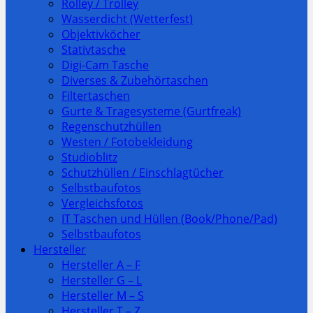
Rolley / Trolley
Wasserdicht (Wetterfest)
Objektivköcher
Stativtasche
Digi-Cam Tasche
Diverses & Zubehörtaschen
Filtertaschen
Gurte & Tragesysteme (Gurtfreak)
Regenschutzhüllen
Westen / Fotobekleidung
Studioblitz
Schutzhüllen / Einschlagtücher
Selbstbaufotos
Vergleichsfotos
IT Taschen und Hüllen (Book/Phone/Pad)
Selbstbaufotos
Hersteller
Hersteller A – F
Hersteller G – L
Hersteller M – S
Hersteller T – Z