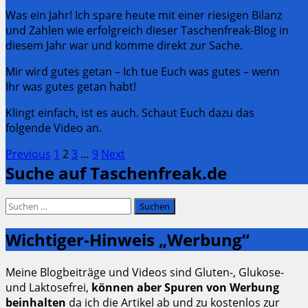
Was ein Jahr! Ich spare heute mit einer riesigen Bilanz
und Zahlen wie erfolgreich dieser Taschenfreak-Blog in
diesem Jahr war und komme direkt zur Sache.
Mir wird gutes getan – Ich tue Euch was gutes – wenn
Ihr was gutes getan habt!
Klingt einfach, ist es auch. Schaut Euch dazu das
folgende Video an.
Seitennummerierung
Page
Page
Page
Page
Previous
1
2
3
…
9
Next
Suche auf Taschenfreak.de
der
Beiträge
Suchen
nach:
Wichtiger-Hinweis „Werbung“
Meine Blogbeiträge und Videos sind Gluten-, Glukose-
und Laktosefrei,
können aber Spuren von Werbung
beinhalten
da ich die Artikel ab und zu kostenlos zur