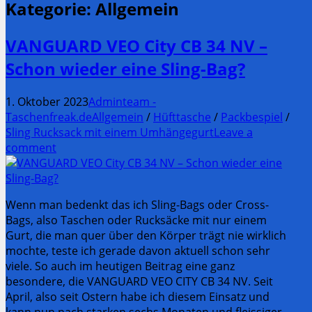
Kategorie:
Allgemein
VANGUARD VEO City CB 34 NV –
Schon wieder eine Sling-Bag?
1. Oktober 2023
Adminteam -
Taschenfreak.de
Allgemein
/
Hüfttasche
/
Packbespiel
/
Sling Rucksack mit einem Umhängegurt
Leave a
comment
Wenn man bedenkt das ich Sling-Bags oder Cross-
Bags, also Taschen oder Rucksäcke mit nur einem
Gurt, die man quer über den Körper trägt nie wirklich
mochte, teste ich gerade davon aktuell schon sehr
viele. So auch im heutigen Beitrag eine ganz
besondere, die VANGUARD VEO CITY CB 34 NV. Seit
April, also seit Ostern habe ich diesem Einsatz und
kann nun nach starken sechs Monaten und fleissiger