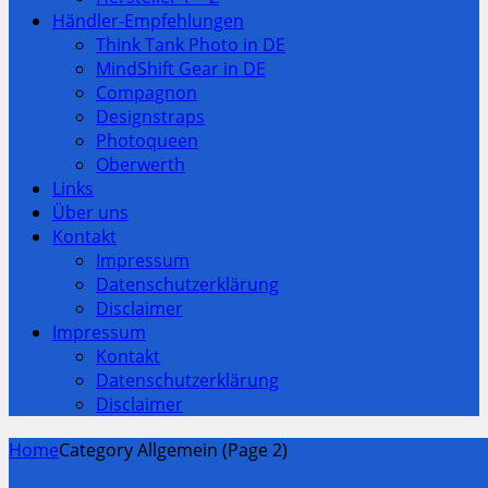
Händler-Empfehlungen
Think Tank Photo in DE
MindShift Gear in DE
Compagnon
Designstraps
Photoqueen
Oberwerth
Links
Über uns
Kontakt
Impressum
Datenschutzerklärung
Disclaimer
Impressum
Kontakt
Datenschutzerklärung
Disclaimer
Home
Category Allgemein (Page 2)