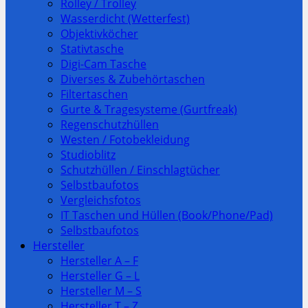
Rolley / Trolley
Wasserdicht (Wetterfest)
Objektivköcher
Stativtasche
Digi-Cam Tasche
Diverses & Zubehörtaschen
Filtertaschen
Gurte & Tragesysteme (Gurtfreak)
Regenschutzhüllen
Westen / Fotobekleidung
Studioblitz
Schutzhüllen / Einschlagtücher
Selbstbaufotos
Vergleichsfotos
IT Taschen und Hüllen (Book/Phone/Pad)
Selbstbaufotos
Hersteller
Hersteller A – F
Hersteller G – L
Hersteller M – S
Hersteller T – Z