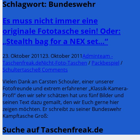
Schlagwort:
Bundeswehr
Es muss nicht immer eine
originale Fototasche sein! Oder:
„Stealth bag for a NEX set…“
23. Oktober 2011
23. Oktober 2011
Adminteam -
Taschenfreak.de
Nicht-Foto-Taschen
/
Packbespiel
/
Schultertasche
8 Comments
Vielen Dank an Carsten Schouler, einer unserer
Fotofreunde und extrem erfahrener „Klassik-Kamera-
Profi“ den wir sehr schätzen hat uns fünf Bilder und
seinen Text dazu gemailt, den wir Euch gerne hier
zeigen möchten. Er schreibt zu seiner Bundeswehr
Kampftasche Groß:
Suche auf Taschenfreak.de