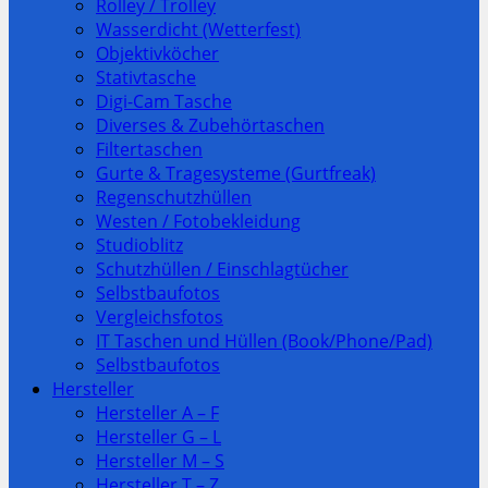
Rolley / Trolley
Wasserdicht (Wetterfest)
Objektivköcher
Stativtasche
Digi-Cam Tasche
Diverses & Zubehörtaschen
Filtertaschen
Gurte & Tragesysteme (Gurtfreak)
Regenschutzhüllen
Westen / Fotobekleidung
Studioblitz
Schutzhüllen / Einschlagtücher
Selbstbaufotos
Vergleichsfotos
IT Taschen und Hüllen (Book/Phone/Pad)
Selbstbaufotos
Hersteller
Hersteller A – F
Hersteller G – L
Hersteller M – S
Hersteller T – Z