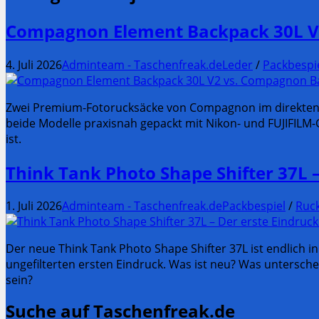
Compagnon Element Backpack 30L V2
4. Juli 2026
Adminteam - Taschenfreak.de
Leder
/
Packbespi
Zwei Premium-Fotorucksäcke von Compagnon im direkten Ver
beide Modelle praxisnah gepackt mit Nikon- und FUJIFILM-
ist.
Think Tank Photo Shape Shifter 37L 
1. Juli 2026
Adminteam - Taschenfreak.de
Packbespiel
/
Ruc
Der neue Think Tank Photo Shape Shifter 37L ist endlic
ungefilterten ersten Eindruck. Was ist neu? Was untersc
sein?
Suche auf Taschenfreak.de