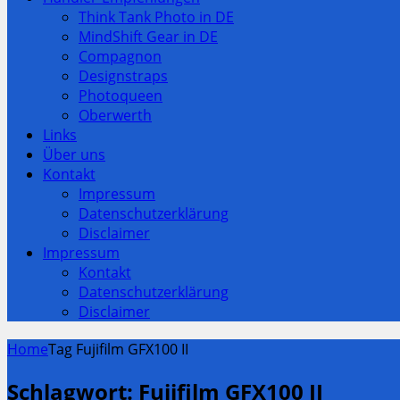
Think Tank Photo in DE
MindShift Gear in DE
Compagnon
Designstraps
Photoqueen
Oberwerth
Links
Über uns
Kontakt
Impressum
Datenschutzerklärung
Disclaimer
Impressum
Kontakt
Datenschutzerklärung
Disclaimer
Home
Tag Fujifilm GFX100 II
Schlagwort:
Fujifilm GFX100 II