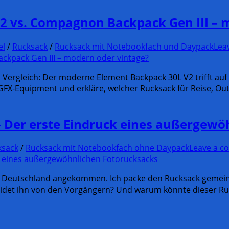
 vs. Compagnon Backpack Gen III – m
el
/
Rucksack
/
Rucksack mit Notebookfach und Daypack
Lea
gleich: Der moderne Element Backpack 30L V2 trifft auf den
GFX-Equipment und erkläre, welcher Rucksack für Reise, Ou
– Der erste Eindruck eines außergew
ksack
/
Rucksack mit Notebookfach ohne Daypack
Leave a 
h in Deutschland angekommen. Ich packe den Rucksack geme
heidet ihn von den Vorgängern? Und warum könnte dieser R