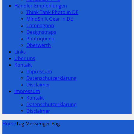
Händler-Empfehlungen
Think Tank Photo in DE
MindShift Gear in DE
Compagnon
Designstraps
Photoqueen
Oberwerth
Links
Über uns
Kontakt
Impressum
Datenschutzerklärung
Disclaimer
Impressum
Kontakt
Datenschutzerklärung
Disclaimer
Home
Tag Messenger Bag