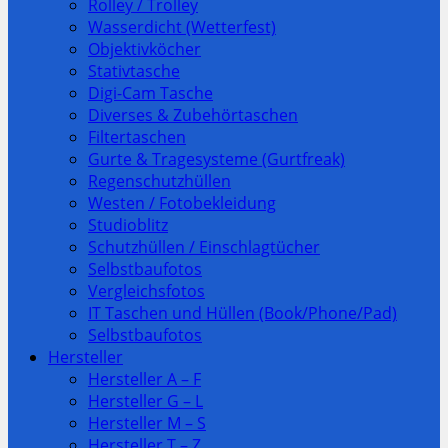
Rolley / Trolley
Wasserdicht (Wetterfest)
Objektivköcher
Stativtasche
Digi-Cam Tasche
Diverses & Zubehörtaschen
Filtertaschen
Gurte & Tragesysteme (Gurtfreak)
Regenschutzhüllen
Westen / Fotobekleidung
Studioblitz
Schutzhüllen / Einschlagtücher
Selbstbaufotos
Vergleichsfotos
IT Taschen und Hüllen (Book/Phone/Pad)
Selbstbaufotos
Hersteller
Hersteller A – F
Hersteller G – L
Hersteller M – S
Hersteller T – Z