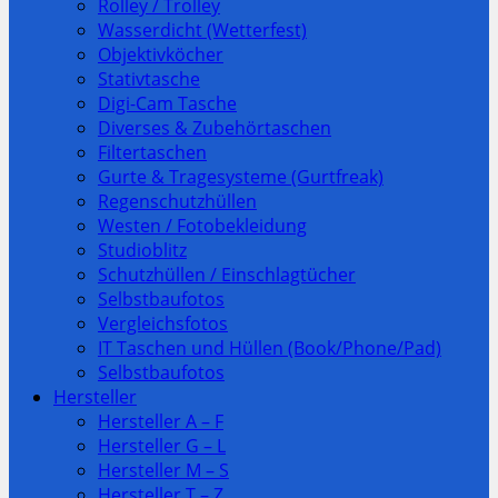
Rolley / Trolley
Wasserdicht (Wetterfest)
Objektivköcher
Stativtasche
Digi-Cam Tasche
Diverses & Zubehörtaschen
Filtertaschen
Gurte & Tragesysteme (Gurtfreak)
Regenschutzhüllen
Westen / Fotobekleidung
Studioblitz
Schutzhüllen / Einschlagtücher
Selbstbaufotos
Vergleichsfotos
IT Taschen und Hüllen (Book/Phone/Pad)
Selbstbaufotos
Hersteller
Hersteller A – F
Hersteller G – L
Hersteller M – S
Hersteller T – Z