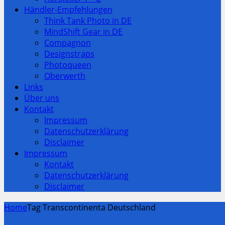
Händler-Empfehlungen
Think Tank Photo in DE
MindShift Gear in DE
Compagnon
Designstraps
Photoqueen
Oberwerth
Links
Über uns
Kontakt
Impressum
Datenschutzerklärung
Disclaimer
Impressum
Kontakt
Datenschutzerklärung
Disclaimer
Home
Tag Transcontinenta Deutschland