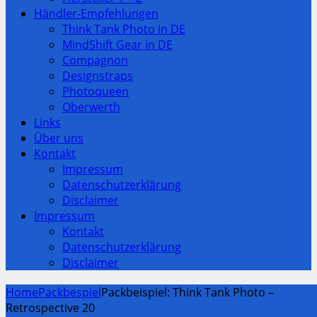
Händler-Empfehlungen
Think Tank Photo in DE
MindShift Gear in DE
Compagnon
Designstraps
Photoqueen
Oberwerth
Links
Über uns
Kontakt
Impressum
Datenschutzerklärung
Disclaimer
Impressum
Kontakt
Datenschutzerklärung
Disclaimer
Home
Packbespiel
Packbeispiel: Think Tank Photo –
Retrospective 20