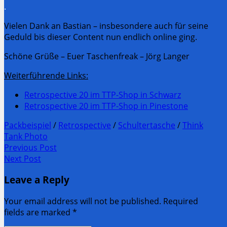
.
Vielen Dank an Bastian – insbesondere auch für seine
Geduld bis dieser Content nun endlich online ging.
Schöne Grüße – Euer Taschenfreak – Jörg Langer
Weiterführende Links:
Retrospective 20 im TTP-Shop in Schwarz
Retrospective 20 im TTP-Shop in Pinestone
Packbeispiel
/
Retrospective
/
Schultertasche
/
Think
Tank Photo
Post
Previous Post
Previous
Next Post
navigation
post:
Next
Leave a Reply
Post:
Your email address will not be published. Required
fields are marked
*