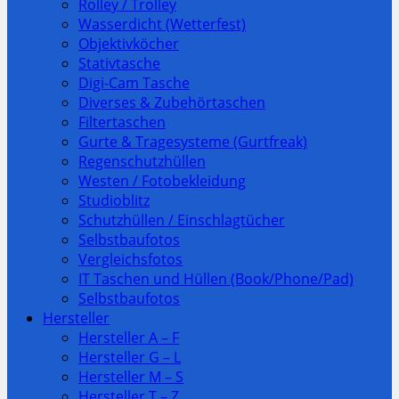
Rolley / Trolley
Wasserdicht (Wetterfest)
Objektivköcher
Stativtasche
Digi-Cam Tasche
Diverses & Zubehörtaschen
Filtertaschen
Gurte & Tragesysteme (Gurtfreak)
Regenschutzhüllen
Westen / Fotobekleidung
Studioblitz
Schutzhüllen / Einschlagtücher
Selbstbaufotos
Vergleichsfotos
IT Taschen und Hüllen (Book/Phone/Pad)
Selbstbaufotos
Hersteller
Hersteller A – F
Hersteller G – L
Hersteller M – S
Hersteller T – Z