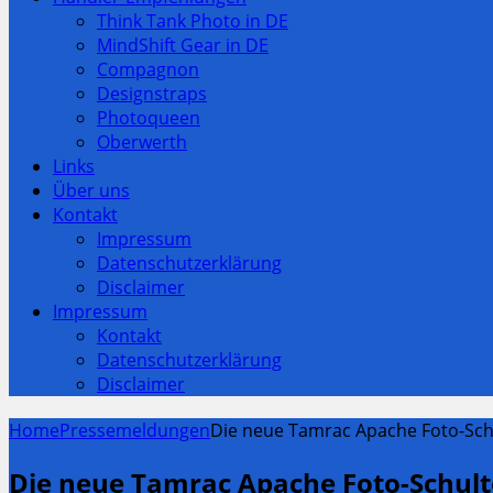
Think Tank Photo in DE
MindShift Gear in DE
Compagnon
Designstraps
Photoqueen
Oberwerth
Links
Über uns
Kontakt
Impressum
Datenschutzerklärung
Disclaimer
Impressum
Kontakt
Datenschutzerklärung
Disclaimer
Home
Pressemeldungen
Die neue Tamrac Apache Foto-Sch
Die neue Tamrac Apache Foto-Schult