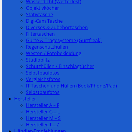
Wasserdicht (Wetterfest)
Objektivköcher
Stativtasche
Digi-Cam Tasche
Diverses & Zubehörtaschen
Filtertaschen
Gurte & Tragesysteme (Gurtfreak)
Regenschutzhüllen
Westen / Fotobekleidung
Studioblitz
Schutzhüllen / Einschlagtücher
Selbstbaufotos
Vergleichsfotos
IT Taschen und Hüllen (Book/Phone/Pad)
Selbstbaufotos
Hersteller
Hersteller A – F
Hersteller G – L
Hersteller M – S
Hersteller T – Z
Händler-Empfehlungen