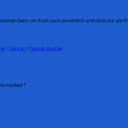
kommen kann um Euch auch persönlich und nicht nur via Pre
ng
/
Tamrac
/
Tamrac Apache
 are marked
*