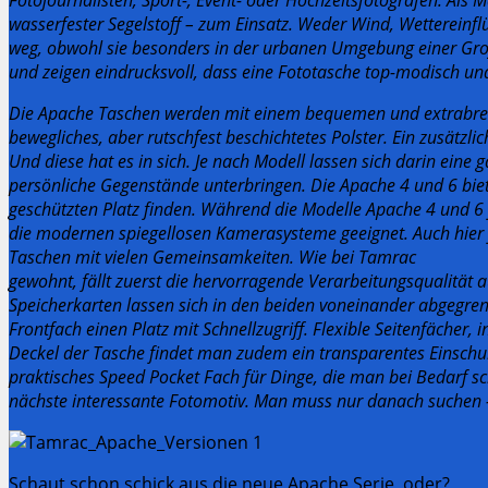
wasserfester Segelstoff – zum Einsatz. Weder Wind, Wettereinf
weg, obwohl sie besonders in der urbanen Umgebung einer Großs
und zeigen eindrucksvoll, dass eine Fototasche top-modisch un
Die Apache Taschen werden mit einem bequemen und extrabreiten
bewegliches, aber rutschfest beschichtetes Polster. Ein zusät
Und diese hat es in sich. Je nach Modell lassen sich darin eine
persönliche Gegenstände unterbringen. Die Apache 4 und 6 bie
geschützten Platz finden. Während die Modelle Apache 4 und 6 f
die modernen spiegellosen Kamerasysteme geeignet. Auch hier f
Taschen mit vielen Gemeinsamkeiten. Wie bei Tamrac
gewohnt, fällt zuerst die hervorragende Verarbeitungsqualität a
Speicherkarten lassen sich in den beiden voneinander abgegren
Frontfach einen Platz mit Schnellzugriff. Flexible Seitenfächer
Deckel der Tasche findet man zudem ein transparentes Einschub
praktisches Speed Pocket Fach für Dinge, die man bei Bedarf sc
nächste interessante Fotomotiv. Man muss nur danach suchen 
Schaut schon schick aus die neue Apache Serie, oder?