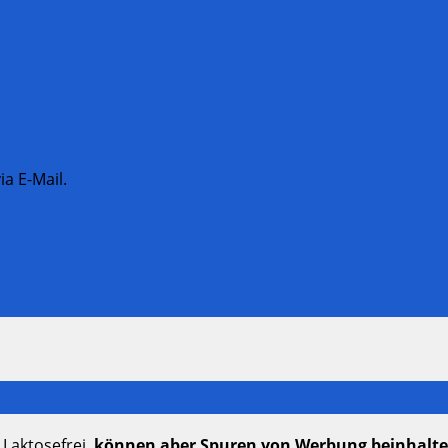
a E-Mail.
 Laktosefrei,
können aber Spuren von Werbung beinhalt