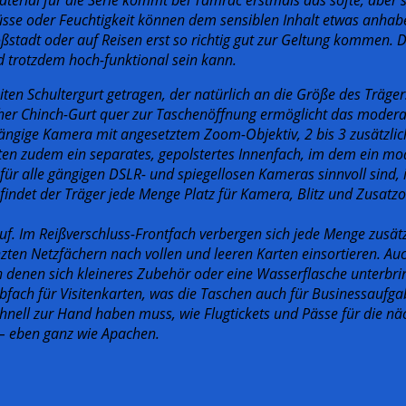
lüsse oder Feuchtigkeit können dem sensiblen Inhalt etwas anhab
tadt oder auf Reisen erst so richtig gut zur Geltung kommen. D
d trotzdem hoch-funktional sein kann.
 Schultergurt getragen, der natürlich an die Größe des Trägers 
zlicher Chinch-Gurt quer zur Taschenöffnung ermöglicht das mode
 gängige Kamera mit angesetztem Zoom-Objektiv, 2 bis 3 zusätzlic
ten zudem ein separates, gepolstertes Innenfach, im dem ein mo
ür alle gängigen DSLR- und spiegellosen Kameras sinnvoll sind, 
indet der Träger jede Menge Platz für Kamera, Blitz und Zusatzo
uf. Im Reißverschluss-Frontfach verbergen sich jede Menge zusätz
zten Netzfächern nach vollen und leeren Karten einsortieren. A
, in denen sich kleineres Zubehör oder eine Wasserflasche unterbr
fach für Visitenkarten, was die Taschen auch für Businessaufgab
hnell zur Hand haben muss, wie Flugtickets und Pässe für die nä
– eben ganz wie Apachen.