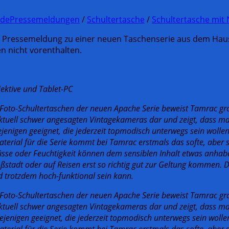
.de
Pressemeldungen
/
Schultertasche
/
Schultertasche mit
e Pressemeldung zu einer neuen Taschenserie aus dem Hause
n nicht vorenthalten.
jektive und Tablet-PC
chen Foto-Schultertaschen der neuen Apache Serie beweist Tamrac 
tuell schwer angesagten Vintagekameras dar und zeigt, dass ma
ejenigen geeignet, die jederzeit topmodisch unterwegs sein wollen
Material für die Serie kommt bei Tamrac erstmals das softe, aber 
lüsse oder Feuchtigkeit können dem sensiblen Inhalt etwas anhab
tadt oder auf Reisen erst so richtig gut zur Geltung kommen. D
d trotzdem hoch-funktional sein kann.
n Foto-Schultertaschen der neuen Apache Serie beweist Tamrac gr
tuell schwer angesagten Vintagekameras dar und zeigt, dass ma
ejenigen geeignet, die jederzeit topmodisch unterwegs sein wolle
Material für die Serie kommt bei Tamrac erstmals das softe, aber 