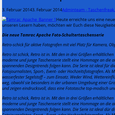
3. Februar 2014
3. Februar 2014
Adminteam - Taschenfreak
Heute erreichte uns eine neu
unseren Lesern haben, möchten wir Euch diese Neuigkeite
Die neue Tamrac Apache Foto-Schultertaschenserie
Retro-schick für aktive Fotografen mit viel Platz für Kamera, Ob
Retro ist schick, Retro ist in. Mit den in drei Größen erhältli
moderne und junge Taschenserie stellt eine Hommage an die ak
spannenden Designtrends folgen kann. Die Serie ist ideal für di
Fotojournalisten, Sport-, Event- oder Hochzeitsfotografen. Als 
wasserfester Segelstoff – zum Einsatz. Weder Wind, Wettereinf
weg, obwohl sie besonders in der urbanen Umgebung einer Großs
und zeigen eindrucksvoll, dass eine Fototasche top-modisch un
Retro ist schick, Retro ist in.
Mit den in drei Größen erhältliche
moderne und junge Taschenserie stellt eine Hommage an die ak
spannenden Designtrends folgen kann. Die Serie ist ideal dür di
Fotojournalisten, Sport-, Event- oder Hochzeitsfotografen. Als 