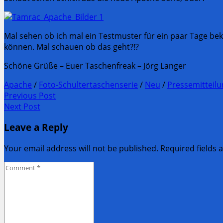
Mal sehen ob ich mal ein Testmuster für ein paar Tage be
können. Mal schauen ob das geht?!?
Schöne Grüße – Euer Taschenfreak – Jörg Langer
Apache
/
Foto-Schultertaschenserie
/
Neu
/
Pressemitteilu
Post
Previous Post
Previous
Next Post
navigation
post:
Next
Leave a Reply
Post:
Your email address will not be published. Required fields
Comment
*