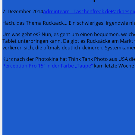
7. Dezember 2014
Adminteam - Taschenfreak.de
Packbespi
Hach, das Thema Rucksack… Ein schwieriges, irgendwie ni
Um was geht es? Nun, es geht um einen bequemen, weiche
Tablet unterbringen kann. Da gibt es Rucksäcke am Markt 
verlieren sich, die oftmals deutlich kleineren, Systemka
Kurz nach der Photokina hat Think Tank Photo aus USA di
Perception Pro 15″ in der Farbe „Taupe“
kam letzte Woche 