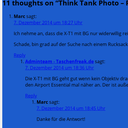
11 thoughts on “
Think Tank Photo –
Post:
Marc
sagt:
7. Dezember 2014 um 18:27 Uhr
Ich nehme an, dass die X-T1 mit BG nur widerwillig re
Schade, bin grad auf der Suche nach einem Rucksac
Reply
Adminteam - Taschenfreak.de
sagt:
7. Dezember 2014 um 18:36 Uhr
Die X-T1 mit BG geht gut wenn kein Objektiv dran
den Airport Essential mal näher an. Der ist auß
Reply
Marc
sagt:
7. Dezember 2014 um 18:45 Uhr
Danke für die Antwort!