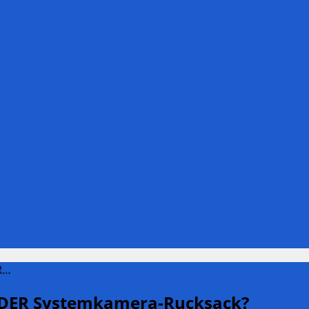
R…
– DER Systemkamera-Rucksack?