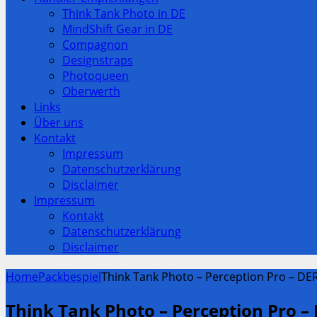
Think Tank Photo in DE
MindShift Gear in DE
Compagnon
Designstraps
Photoqueen
Oberwerth
Links
Über uns
Kontakt
Impressum
Datenschutzerklärung
Disclaimer
Impressum
Kontakt
Datenschutzerklärung
Disclaimer
Home
Packbespiel
Think Tank Photo – Perception Pro – DE
Think Tank Photo – Perception Pro 