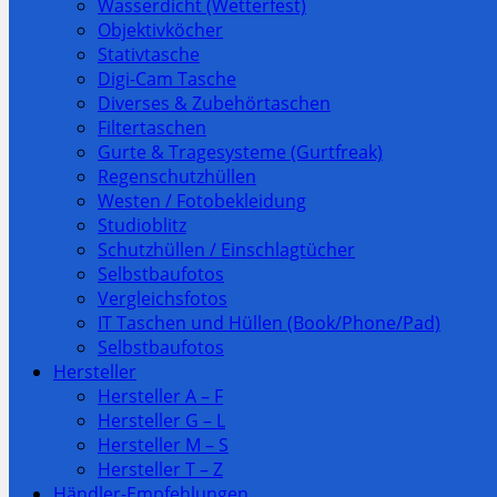
Wasserdicht (Wetterfest)
Objektivköcher
Stativtasche
Digi-Cam Tasche
Diverses & Zubehörtaschen
Filtertaschen
Gurte & Tragesysteme (Gurtfreak)
Regenschutzhüllen
Westen / Fotobekleidung
Studioblitz
Schutzhüllen / Einschlagtücher
Selbstbaufotos
Vergleichsfotos
IT Taschen und Hüllen (Book/Phone/Pad)
Selbstbaufotos
Hersteller
Hersteller A – F
Hersteller G – L
Hersteller M – S
Hersteller T – Z
Händler-Empfehlungen