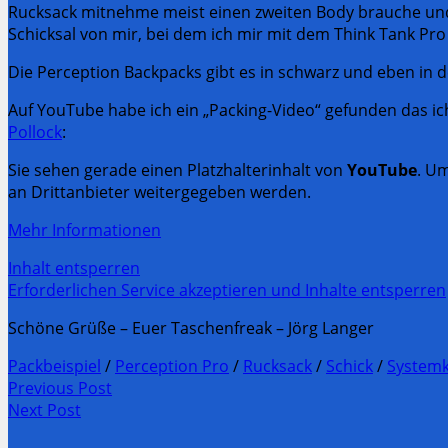
Rucksack mitnehme meist einen zweiten Body brauche und m
Schicksal von mir, bei dem ich mir mit dem Think Tank Pro 
Die Perception Backpacks gibt es in schwarz und eben in d
Auf YouTube habe ich ein „Packing-Video“ gefunden das ic
Pollock
:
Sie sehen gerade einen Platzhalterinhalt von
YouTube
. Um
an Drittanbieter weitergegeben werden.
Mehr Informationen
Inhalt entsperren
Erforderlichen Service akzeptieren und Inhalte entsperren
Schöne Grüße – Euer Taschenfreak – Jörg Langer
Packbeispiel
/
Perception Pro
/
Rucksack
/
Schick
/
System
Post
Previous Post
Previous
Next Post
navigation
post:
Next