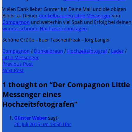
Vielen Dank lieber Günter für Deine Mail und die obigen
Bilder zu Deiner
dunkelbraunen Little Messenger
von
Compagnon
und weiterhin viel Spaß und Erfolg bei deinen
wunderschönen Hochzeitsreportagen
.
Schöne Grüße – Euer Taschenfreak – Jörg Langer
Compagnon
/
Dunkelbraun
/
Hochzeitsfotograf
/
Leder
/
Little Messenger
Post
Previous Post
Previous
Next Post
navigation
post:
Next
1 thought on “
Der Compagnon Little
Post:
Messenger eines
Hochzeitsfotografen
”
Günter Weber
sagt:
26. Juli 2015 um 19:50 Uhr