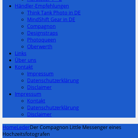
Händler-Empfehlungen
Think Tank Photo in DE
MindShift Gear in DE
Compagnon
Designstraps
Photoqueen
Oberwerth
Links
Über uns
Kontakt
Impressum
Datenschutzerklärung
Disclaimer
Impressum
Kontakt
Datenschutzerklärung
Disclaimer
Home
Leder
Der Compagnon Little Messenger eines
Hochzeitsfotografen