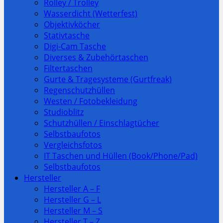
Rolley / Trolley
Wasserdicht (Wetterfest)
Objektivköcher
Stativtasche
Digi-Cam Tasche
Diverses & Zubehörtaschen
Filtertaschen
Gurte & Tragesysteme (Gurtfreak)
Regenschutzhüllen
Westen / Fotobekleidung
Studioblitz
Schutzhüllen / Einschlagtücher
Selbstbaufotos
Vergleichsfotos
IT Taschen und Hüllen (Book/Phone/Pad)
Selbstbaufotos
Hersteller
Hersteller A – F
Hersteller G – L
Hersteller M – S
Hersteller T – Z