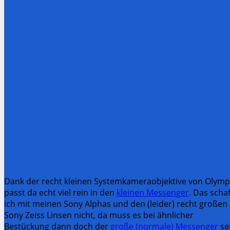
Dank der recht kleinen Systemkameraobjektive von Olym
passt da echt viel rein in den
kleinen Messenger
. Das scha
ich mit meinen Sony Alphas und den (leider) recht großen
Sony Zeiss Linsen nicht, da muss es bei ähnlicher
Bestückung dann doch der
große (normale) Messenger
se