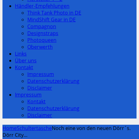
Händler-Empfehlungen
Think Tank Photo in DE
MindShift Gear in DE
Compagnon
Designstraps
Photoqueen
Oberwerth
Links
Über uns
Kontakt
Impressum
Datenschutzerklärung
Disclaimer
Impressum
Kontakt
Datenschutzerklärung
Disclaimer
Home
Schultertasche
Noch eine von den neuen Dörr´s.
Dörr City…