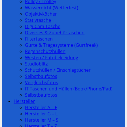
Rolley / Trolley
Wasserdicht (Wetterfest)
Objektivköcher
Stativtasche
Digi-Cam Tasche
Diverses & Zubehörtaschen
Filtertaschen
Gurte & Tragesysteme (Gurtfreak)
Regenschutzhüllen
Westen / Fotobekleidung
Studioblitz
Schutzhüllen / Einschlagtücher
Selbstbaufotos
Vergleichsfotos
IT Taschen und Hüllen (Book/Phone/Pad)
Selbstbaufotos
Hersteller
Hersteller A – F
Hersteller G – L
Hersteller M – S
Hersteller T – Z