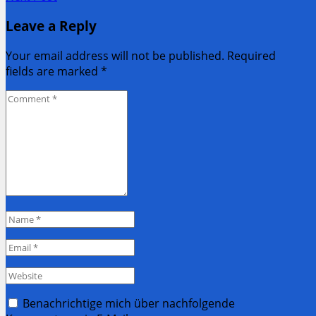
navigation
post:
Next
Leave a Reply
Post:
Your email address will not be published. Required
fields are marked
*
Comment
*
Name
*
Email
*
Website
Benachrichtige mich über nachfolgende