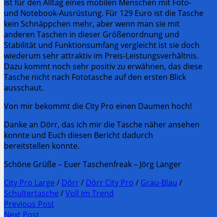
ist für den Alltag eines mobilen Menschen mit Foto-
und Notebook-Ausrüstung. Für 129 Euro ist die Tasche
kein Schnäppchen mehr, aber wenn man sie mit
anderen Taschen in dieser Größenordnung und
Stabilität und Funktionsumfang vergleicht ist sie doch
wiederum sehr attraktiv im Preis-Leistungsverhältnis.
Dazu kommt noch sehr positiv zu erwähnen, das diese
Tasche nicht nach Fototasche auf den ersten Blick
ausschaut.
Von mir bekommt die City Pro einen Daumen hoch!
Danke an Dörr, das ich mir die Tasche näher ansehen
konnte und Euch diesen Bericht dadurch
bereitstellen konnte.
Schöne Grüße – Euer Taschenfreak – Jörg Langer
City Pro Large
/
Dörr
/
Dörr City Pro
/
Grau-Blau
/
Schultertasche
/
Voll im Trend
Post
Previous Post
Previous
Next Post