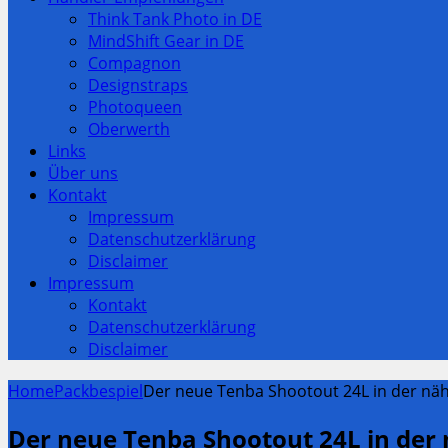
Think Tank Photo in DE
MindShift Gear in DE
Compagnon
Designstraps
Photoqueen
Oberwerth
Links
Über uns
Kontakt
Impressum
Datenschutzerklärung
Disclaimer
Impressum
Kontakt
Datenschutzerklärung
Disclaimer
Home
Packbespiel
Der neue Tenba Shootout 24L in der n
Der neue Tenba Shootout 24L in der