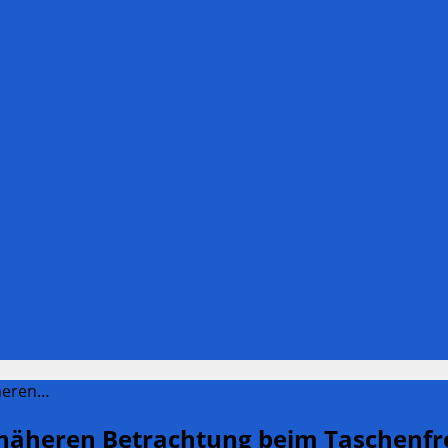
äheren…
 näheren Betrachtung beim Taschenf