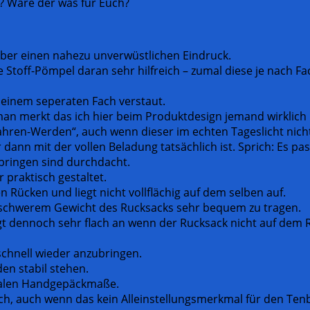
? Wäre der was für Euch?
aber einen nahezu unverwüstlichen Eindruck.
 Stoff-Pömpel daran sehr hilfreich – zumal diese je nach Fa
n einem seperaten Fach verstaut.
 man merkt das ich hier beim Produktdesign jemand wirklic
rfahren-Werden“, auch wenn dieser im echten Tageslicht nich
 dann mit der vollen Beladung tatsächlich ist. Sprich: Es pas
bringen sind durchdacht.
 praktisch gestaltet.
 Rücken und liegt nicht vollflächig auf dem selben auf.
ei schwerem Gewicht des Rucksacks sehr bequem zu tragen.
t dennoch sehr flach an wenn der Rucksack nicht auf dem R
schnell wieder anzubringen.
den stabil stehen.
ionalen Handgepäckmaße.
sch, auch wenn das kein Alleinstellungsmerkmal für den Tenb