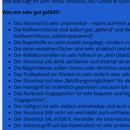
Und was sagt Ihr zum Tenba Shootout 24L? Gefällt er Euch
Was mir sehr gut gefällt?
Das Material ist sehr unscheinbar – macht auf mich 
Die Reißverschlüsse sind äußert gut „gehend“ und die
Reißverschlüsse „selbstreparierend“.
Die Regenhülle ist nicht einzeln beigelegt, sondern i
Die vielen einzelnen Fächer sind sehr praktisch und
Der Reflektorstreifen ist sehr hilfreich im „Anti-Übe
Der Shootout 24L wirkt viel kleiner und smarter als er
Die Möglichkeiten außen Stative oder ähnliches anzu
Das Trolleyband am Rücken ist sehr einfach aber sehr
Der Shootout hat eine „Belüftungsmöglichkeit“ für den
Der Handgriff ist ordentlich gepolstert und auch b
Das Rucksack-Tragegeschirr ist sehr bequem und lieg
Tragegeschirr“.
Der Hüftgurt ist sehr einfach entnehmbar und auch 
Der Shootout fällt nicht um und bleibt auch voll bela
Der Shootout 24L erfüllt lt. Hersteller die internat
Der Seitenzugriff auf das Kamerafach ist sehr prakti