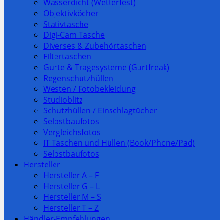
Wasserdicht (Wetterfest)
Objektivköcher
Stativtasche
Digi-Cam Tasche
Diverses & Zubehörtaschen
Filtertaschen
Gurte & Tragesysteme (Gurtfreak)
Regenschutzhüllen
Westen / Fotobekleidung
Studioblitz
Schutzhüllen / Einschlagtücher
Selbstbaufotos
Vergleichsfotos
IT Taschen und Hüllen (Book/Phone/Pad)
Selbstbaufotos
Hersteller
Hersteller A – F
Hersteller G – L
Hersteller M – S
Hersteller T – Z
Händler-Empfehlungen