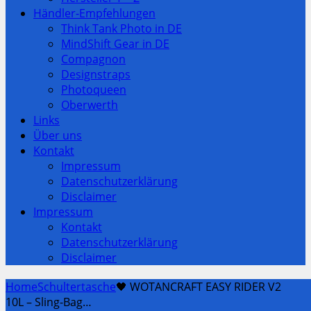
Händler-Empfehlungen
Think Tank Photo in DE
MindShift Gear in DE
Compagnon
Designstraps
Photoqueen
Oberwerth
Links
Über uns
Kontakt
Impressum
Datenschutzerklärung
Disclaimer
Impressum
Kontakt
Datenschutzerklärung
Disclaimer
Home
Schultertasche
🖤 WOTANCRAFT EASY RIDER V2
10L – Sling-Bag…