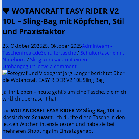
🖤 WOTANCRAFT EASY RIDER V2
10L – Sling-Bag mit Köpfchen, Stil
und Praxisfaktor
25. Oktober 2025
25. Oktober 2025
Adminteam -
Taschenfreak.de
Schultertasche
/
Schultertasche mit
Notebook
/
Sling Rucksack mit einem
Umhängegurt
Leave a comment
Ja, ihr Lieben – heute geht’s um eine Tasche, die mich
wirklich überrascht hat:
die
WOTANCRAFT EASY RIDER V2 Sling Bag 10L
in
klassischem
Schwarz
.
Ich durfte diese Tasche in den
letzten Wochen intensiv testen und habe sie bei
mehreren Shootings im Einsatz gehabt.