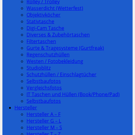
Rolley / Trolley
Wasserdicht (Wetterfest)
Objektivköcher
Stativtasche
Digi-Cam Tasche
Diverses & Zubehörtaschen
Filtertaschen
Gurte & Tragesysteme (Gurtfreak)
Regenschutzhüllen
Westen / Fotobekleidung
Studioblitz
Schutzhüllen / Einschlagtücher
Selbstbaufotos
Vergleichsfotos
IT Taschen und Hüllen (Book/Phone/Pad)
Selbstbaufotos
Hersteller
Hersteller A – F
Hersteller G – L
Hersteller M – S
Hersteller T – Z