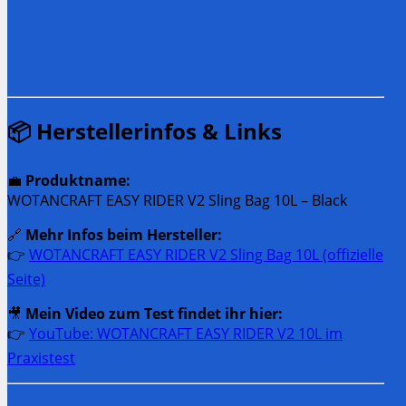
📦
Herstellerinfos & Links
💼
Produktname:
WOTANCRAFT EASY RIDER V2 Sling Bag 10L – Black
🔗
Mehr Infos beim Hersteller:
👉
WOTANCRAFT EASY RIDER V2 Sling Bag 10L (offizielle
Seite)
🎥
Mein Video zum Test findet ihr hier:
👉
YouTube: WOTANCRAFT EASY RIDER V2 10L im
Praxistest