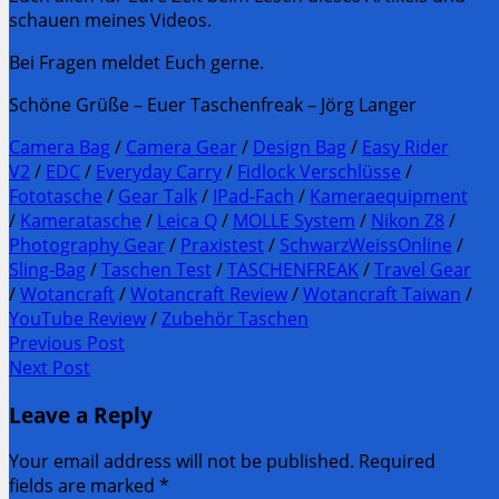
schauen meines Videos.
Bei Fragen meldet Euch gerne.
Schöne Grüße – Euer Taschenfreak – Jörg Langer
Camera Bag
/
Camera Gear
/
Design Bag
/
Easy Rider
V2
/
EDC
/
Everyday Carry
/
Fidlock Verschlüsse
/
Fototasche
/
Gear Talk
/
IPad-Fach
/
Kameraequipment
/
Kameratasche
/
Leica Q
/
MOLLE System
/
Nikon Z8
/
Photography Gear
/
Praxistest
/
SchwarzWeissOnline
/
Sling-Bag
/
Taschen Test
/
TASCHENFREAK
/
Travel Gear
/
Wotancraft
/
Wotancraft Review
/
Wotancraft Taiwan
/
YouTube Review
/
Zubehör Taschen
Post
Previous Post
Previous
Next Post
navigation
post:
Next
Leave a Reply
Post:
Your email address will not be published. Required
fields are marked
*