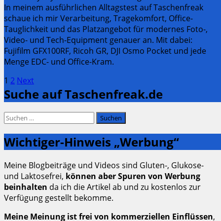
In meinem ausführlichen Alltagstest auf Taschenfreak
schaue ich mir Verarbeitung, Tragekomfort, Office-
Tauglichkeit und das Platzangebot für modernes Foto-,
Video- und Tech-Equipment genauer an. Mit dabei:
Fujifilm GFX100RF, Ricoh GR, DJI Osmo Pocket und jede
Menge EDC- und Office-Kram.
Seitennummerierung
Page
Page
1
2
Next
Suche auf Taschenfreak.de
der
Beiträge
Suchen
nach:
Wichtiger-Hinweis „Werbung“
Meine Blogbeiträge und Videos sind Gluten-, Glukose-
und Laktosefrei,
können aber Spuren von Werbung
beinhalten
da ich die Artikel ab und zu kostenlos zur
Verfügung gestellt bekomme.
Meine Meinung ist frei von kommerziellen Einflüssen
,