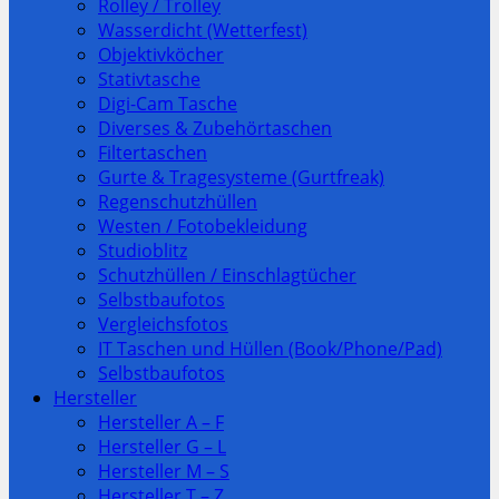
Rolley / Trolley
Wasserdicht (Wetterfest)
Objektivköcher
Stativtasche
Digi-Cam Tasche
Diverses & Zubehörtaschen
Filtertaschen
Gurte & Tragesysteme (Gurtfreak)
Regenschutzhüllen
Westen / Fotobekleidung
Studioblitz
Schutzhüllen / Einschlagtücher
Selbstbaufotos
Vergleichsfotos
IT Taschen und Hüllen (Book/Phone/Pad)
Selbstbaufotos
Hersteller
Hersteller A – F
Hersteller G – L
Hersteller M – S
Hersteller T – Z