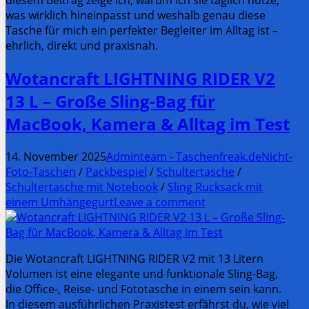
diesem Beitrag zeige ich, warum ich sie täglich nutze,
was wirklich hineinpasst und weshalb genau diese
Tasche für mich ein perfekter Begleiter im Alltag ist –
ehrlich, direkt und praxisnah.
Wotancraft LIGHTNING RIDER V2
13 L – Große Sling-Bag für
MacBook, Kamera & Alltag im Test
14. November 2025
Adminteam - Taschenfreak.de
Nicht-
Foto-Taschen
/
Packbespiel
/
Schultertasche
/
Schultertasche mit Notebook
/
Sling Rucksack mit
einem Umhängegurt
Leave a comment
Die Wotancraft LIGHTNING RIDER V2 mit 13 Litern
Volumen ist eine elegante und funktionale Sling-Bag,
die Office-, Reise- und Fototasche in einem sein kann.
In diesem ausführlichen Praxistest erfährst du, wie viel