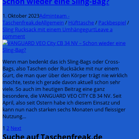
Schon wieder eine Sling-Bag?
1. Oktober 2023
Adminteam -
Taschenfreak.de
Allgemein
/
Hüfttasche
/
Packbespiel
/
Sling Rucksack mit einem Umhängegurt
Leave a
comment
Wenn man bedenkt das ich Sling-Bags oder Cross-
Bags, also Taschen oder Rucksäcke mit nur einem
Gurt, die man quer über den Körper trägt nie wirklich
mochte, teste ich gerade davon aktuell schon sehr
viele. So auch im heutigen Beitrag eine ganz
besondere, die VANGUARD VEO CITY CB 34 NV. Seit
April, also seit Ostern habe ich diesem Einsatz und
kann nun nach starken sechs Monaten und fleissiger
Nutzung…
Seitennummerierung
Page
Page
1
2
Next
Suche auf Taschenfreak.de