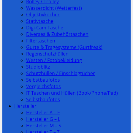
Rolley / Trolley
Wasserdicht (Wetterfest)
Objektivköcher
Stativtasche
Digi-Cam Tasche
Diverses & Zubehörtaschen
Filtertaschen
Gurte & Tragesysteme (Gurtfreak)
Regenschutzhüllen
Westen / Fotobekleidung
Studioblitz
Schutzhüllen / Einschlagtücher
Selbstbaufotos
Vergleichsfotos
IT Taschen und Hüllen (Book/Phone/Pad)
Selbstbaufotos
Hersteller
Hersteller A – F
Hersteller G – L
Hersteller M – S
Hersteller T – Z