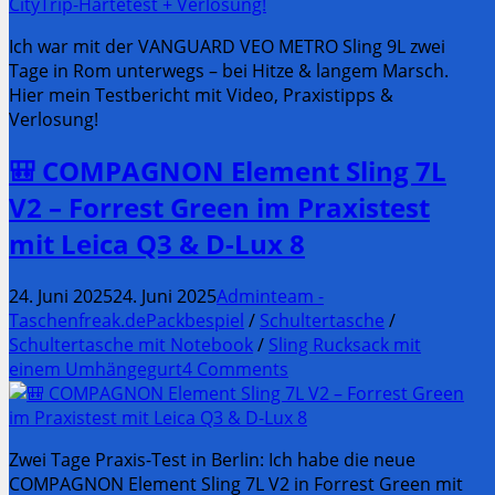
Ich war mit der VANGUARD VEO METRO Sling 9L zwei
Tage in Rom unterwegs – bei Hitze & langem Marsch.
Hier mein Testbericht mit Video, Praxistipps &
Verlosung!
🎒 COMPAGNON Element Sling 7L
V2 – Forrest Green im Praxistest
mit Leica Q3 & D-Lux 8
24. Juni 2025
24. Juni 2025
Adminteam -
Taschenfreak.de
Packbespiel
/
Schultertasche
/
Schultertasche mit Notebook
/
Sling Rucksack mit
einem Umhängegurt
4 Comments
Zwei Tage Praxis-Test in Berlin: Ich habe die neue
COMPAGNON Element Sling 7L V2 in Forrest Green mit