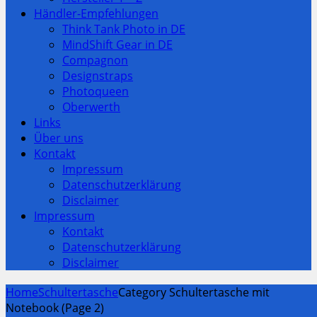
Händler-Empfehlungen
Think Tank Photo in DE
MindShift Gear in DE
Compagnon
Designstraps
Photoqueen
Oberwerth
Links
Über uns
Kontakt
Impressum
Datenschutzerklärung
Disclaimer
Impressum
Kontakt
Datenschutzerklärung
Disclaimer
Home
Schultertasche
Category Schultertasche mit
Notebook (Page 2)