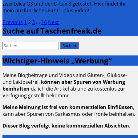
zwei Leica Q3 und der D-Lux 8 getestet. Hier findet ihr
mein ausführliches Fazit – plus Video!
Seitennummerierung
Page
Page
Page
Page
Previous
1
2
3
…
16
Next
Suche auf Taschenfreak.de
der
Beiträge
Suchen
nach:
Wichtiger-Hinweis „Werbung“
Meine Blogbeiträge und Videos sind Gluten-, Glukose-
und Laktosefrei,
können aber Spuren von Werbung
beinhalten
da ich die Artikel ab und zu kostenlos zur
Verfügung gestellt bekomme.
Meine Meinung ist frei von kommerziellen Einflüssen
,
kann aber Spuren von Sarkasmus oder Ironie beinhalten.
Dieser Blog verfolgt keine kommerziellen Absichten.