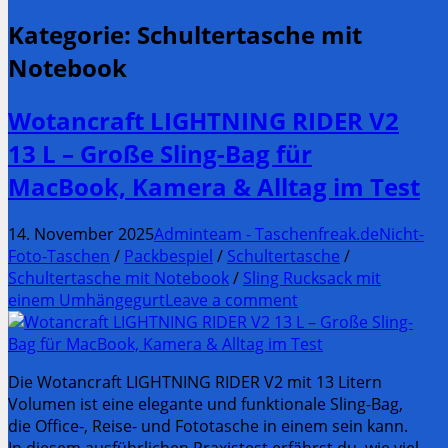
Kategorie:
Schultertasche mit
Notebook
Wotancraft LIGHTNING RIDER V2
13 L – Große Sling-Bag für
MacBook, Kamera & Alltag im Test
14. November 2025
Adminteam - Taschenfreak.de
Nicht-
Foto-Taschen
/
Packbespiel
/
Schultertasche
/
Schultertasche mit Notebook
/
Sling Rucksack mit
einem Umhängegurt
Leave a comment
Die Wotancraft LIGHTNING RIDER V2 mit 13 Litern
Volumen ist eine elegante und funktionale Sling-Bag,
die Office-, Reise- und Fototasche in einem sein kann.
In diesem ausführlichen Praxistest erfährst du, wie viel