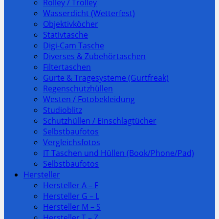
Rolley / Trolley
Wasserdicht (Wetterfest)
Objektivköcher
Stativtasche
Digi-Cam Tasche
Diverses & Zubehörtaschen
Filtertaschen
Gurte & Tragesysteme (Gurtfreak)
Regenschutzhüllen
Westen / Fotobekleidung
Studioblitz
Schutzhüllen / Einschlagtücher
Selbstbaufotos
Vergleichsfotos
IT Taschen und Hüllen (Book/Phone/Pad)
Selbstbaufotos
Hersteller
Hersteller A – F
Hersteller G – L
Hersteller M – S
Hersteller T – Z