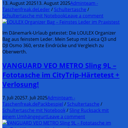
13. August 2025
13. August 2025
Adminteam -
Taschenfreak.de
Leder
/
Schultertasche
/
Schultertasche mit Notebook
Leave a comment
Im Dänemark-Urlaub getestet: Die LOULEX Organizer
Bag aus feinstem Leder. Mein Setup mit Leica Q3 und
DJI Osmo 360, erste Eindrücke und Vergleich zu
Oberwerth.
VANGUARD VEO METRO Sling 9L –
Fototasche im CityTrip-Härtetest +
Verlosung!
7. Juli 2025
7. Juli 2025
Adminteam -
Taschenfreak.de
Packbespiel
/
Schultertasche
/
Schultertasche mit Notebook
/
Sling Rucksack mit
einem Umhängegurt
Leave a comment