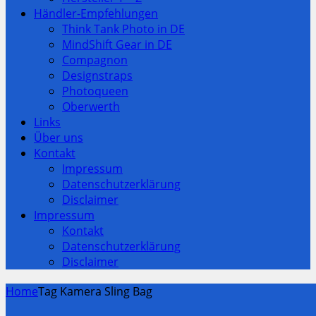
Händler-Empfehlungen
Think Tank Photo in DE
MindShift Gear in DE
Compagnon
Designstraps
Photoqueen
Oberwerth
Links
Über uns
Kontakt
Impressum
Datenschutzerklärung
Disclaimer
Impressum
Kontakt
Datenschutzerklärung
Disclaimer
Home
Tag Kamera Sling Bag