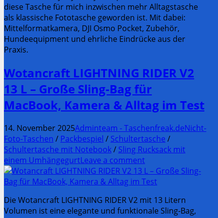
diese Tasche für mich inzwischen mehr Alltagstasche
als klassische Fototasche geworden ist. Mit dabei:
Mittelformatkamera, DJI Osmo Pocket, Zubehör,
Hundeequipment und ehrliche Eindrücke aus der
Praxis.
Wotancraft LIGHTNING RIDER V2
13 L – Große Sling-Bag für
MacBook, Kamera & Alltag im Test
14. November 2025
Adminteam - Taschenfreak.de
Nicht-
Foto-Taschen
/
Packbespiel
/
Schultertasche
/
Schultertasche mit Notebook
/
Sling Rucksack mit
einem Umhängegurt
Leave a comment
Die Wotancraft LIGHTNING RIDER V2 mit 13 Litern
Volumen ist eine elegante und funktionale Sling-Bag,