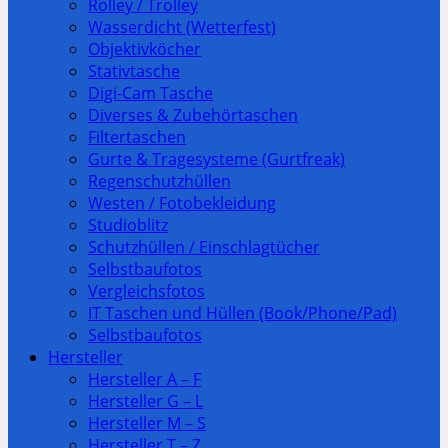
Rolley / Trolley
Wasserdicht (Wetterfest)
Objektivköcher
Stativtasche
Digi-Cam Tasche
Diverses & Zubehörtaschen
Filtertaschen
Gurte & Tragesysteme (Gurtfreak)
Regenschutzhüllen
Westen / Fotobekleidung
Studioblitz
Schutzhüllen / Einschlagtücher
Selbstbaufotos
Vergleichsfotos
IT Taschen und Hüllen (Book/Phone/Pad)
Selbstbaufotos
Hersteller
Hersteller A – F
Hersteller G – L
Hersteller M – S
Hersteller T – Z