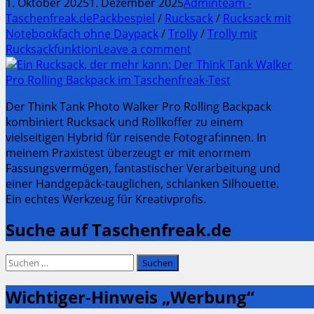
1. Oktober 2025
1. Dezember 2025
Adminteam -
Taschenfreak.de
Packbespiel
/
Rucksack
/
Rucksack mit
Notebookfach ohne Daypack
/
Trolly
/
Trolly mit
Rucksackfunktion
Leave a comment
Der Think Tank Photo Walker Pro Rolling Backpack
kombiniert Rucksack und Rollkoffer zu einem
vielseitigen Hybrid für reisende Fotograf:innen. In
meinem Praxistest überzeugt er mit enormem
Fassungsvermögen, fantastischer Verarbeitung und
einer Handgepäck-tauglichen, schlanken Silhouette.
Ein echtes Werkzeug für Kreativprofis.
Suche auf Taschenfreak.de
Suchen
nach:
Wichtiger-Hinweis „Werbung“