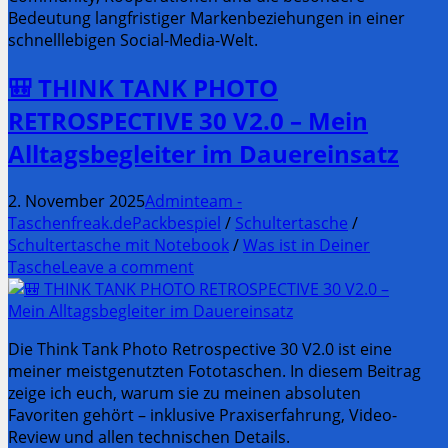
Bedeutung langfristiger Markenbeziehungen in einer
schnelllebigen Social-Media-Welt.
🎒 THINK TANK PHOTO
RETROSPECTIVE 30 V2.0 – Mein
Alltagsbegleiter im Dauereinsatz
2. November 2025
Adminteam -
Taschenfreak.de
Packbespiel
/
Schultertasche
/
Schultertasche mit Notebook
/
Was ist in Deiner
Tasche
Leave a comment
Die Think Tank Photo Retrospective 30 V2.0 ist eine
meiner meistgenutzten Fototaschen. In diesem Beitrag
zeige ich euch, warum sie zu meinen absoluten
Favoriten gehört – inklusive Praxiserfahrung, Video-
Review und allen technischen Details.