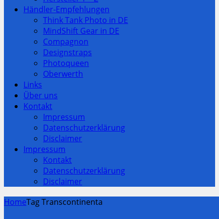
Händler-Empfehlungen
Think Tank Photo in DE
MindShift Gear in DE
Compagnon
Designstraps
Photoqueen
Oberwerth
Links
Über uns
Kontakt
Impressum
Datenschutzerklärung
Disclaimer
Impressum
Kontakt
Datenschutzerklärung
Disclaimer
Home
Tag Transcontinenta