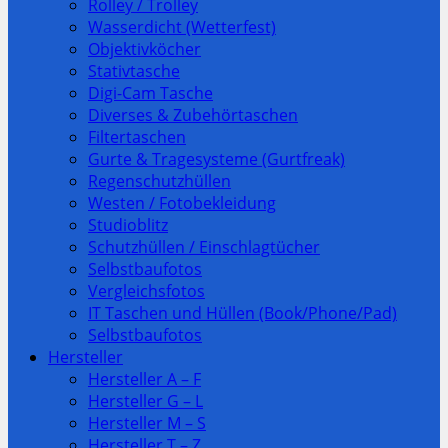
Rolley / Trolley
Wasserdicht (Wetterfest)
Objektivköcher
Stativtasche
Digi-Cam Tasche
Diverses & Zubehörtaschen
Filtertaschen
Gurte & Tragesysteme (Gurtfreak)
Regenschutzhüllen
Westen / Fotobekleidung
Studioblitz
Schutzhüllen / Einschlagtücher
Selbstbaufotos
Vergleichsfotos
IT Taschen und Hüllen (Book/Phone/Pad)
Selbstbaufotos
Hersteller
Hersteller A – F
Hersteller G – L
Hersteller M – S
Hersteller T – Z