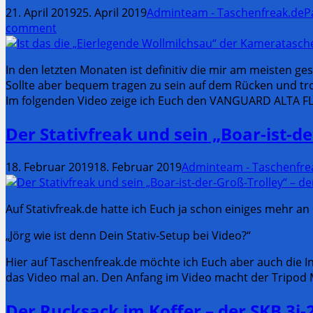
21. April 2019
25. April 2019
Adminteam - Taschenfreak.de
P
comment
In den letzten Monaten ist definitiv die mir am meisten ge
Sollte aber bequem tragen zu sein auf dem Rücken und t
Im folgenden Video zeige ich Euch den VANGUARD ALTA FLY
Der Stativfreak und sein „Boar-ist-d
18. Februar 2019
18. Februar 2019
Adminteam - Taschenfre
Auf Stativfreak.de hatte ich Euch ja schon einiges mehr an 
„Jörg wie ist denn Dein Stativ-Setup bei Video?“
Hier auf Taschenfreak.de möchte ich Euch aber auch die I
das Video mal an. Den Anfang im Video macht der Tripod 
Der Rucksack im Koffer – der SKB 3i-