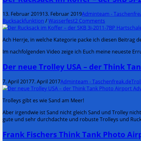
13. Februar 2019
13. Februar 2019
Adminteam - Taschenfre
Rucksackfunktion
/
Wasserfest
2 Comments
Ach Herrje, in welche Kategorie packe ich diesen Beitrag de
Im nachfolgenden Video zeige ich Euch meine neueste Err
Der neue Trolley USA – der Think Ta
7. April 2017
7. April 2017
Adminteam - Taschenfreak.de
Trol
Trolleys gibt es wie Sand am Meer!
Aber irgendwie ist Sand nicht gleich Sand und Trolley nicht
gute und sehr durchdachte und robuste Trolleys und Rucks
Frank Fischers Think Tank Photo Airp