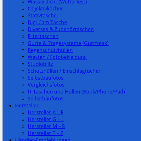
Wasserdicht (Wetterfest)
Objektivköcher
Stativtasche
Digi-Cam Tasche
Diverses & Zubehörtaschen
Filtertaschen
Gurte & Tragesysteme (Gurtfreak)
Regenschutzhüllen
Westen / Fotobekleidung
Studioblitz
Schutzhüllen / Einschlagtücher
Selbstbaufotos
Vergleichsfotos
IT Taschen und Hüllen (Book/Phone/Pad)
Selbstbaufotos
Hersteller
Hersteller A – F
Hersteller G – L
Hersteller M – S
Hersteller T – Z
Händler-Empfehlungen