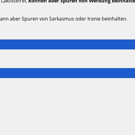
 Laktosefrei,
können aber Spuren von Werbung beinhalt
kann aber Spuren von Sarkasmus oder Ironie beinhalten.