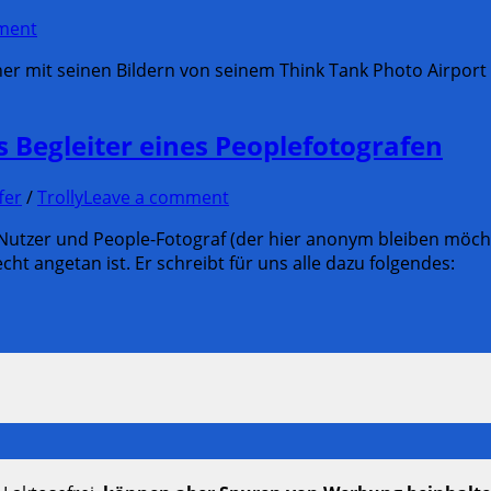
ment
er mit seinen Bildern von seinem Think Tank Photo Airport I
 Begleiter eines Peoplefotografen
fer
/
Trolly
Leave a comment
utzer und People-Fotograf (der hier anonym bleiben möcht
t angetan ist. Er schreibt für uns alle dazu folgendes: