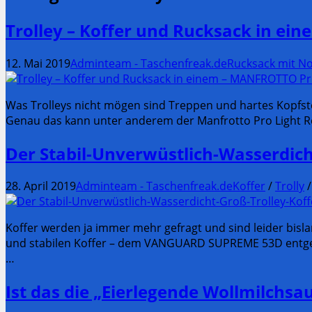
Trolley – Koffer und Rucksack in e
12. Mai 2019
Adminteam - Taschenfreak.de
Rucksack mit N
Was Trolleys nicht mögen sind Treppen und hartes Kopfste
Genau das kann unter anderem der Manfrotto Pro Light Re
Der Stabil-Unverwüstlich-Wasserdi
28. April 2019
Adminteam - Taschenfreak.de
Koffer
/
Trolly
Koffer werden ja immer mehr gefragt und sind leider bisl
und stabilen Koffer – dem VANGUARD SUPREME 53D entgege
…
Ist das die „Eierlegende Wollmilchs