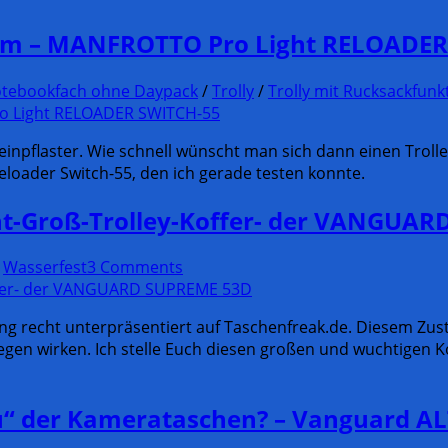
inem – MANFROTTO Pro Light RELOADE
otebookfach ohne Daypack
/
Trolly
/
Trolly mit Rucksackfunk
inpflaster. Wie schnell wünscht man sich dann einen Troll
loader Switch-55, den ich gerade testen konnte.
cht-Groß-Trolley-Koffer- der VANGUA
/
Wasserfest
3 Comments
ang recht unterpräsentiert auf Taschenfreak.de. Diesem Zus
n wirken. Ich stelle Euch diesen großen und wuchtigen Ko
au“ der Kamerataschen? – Vanguard A