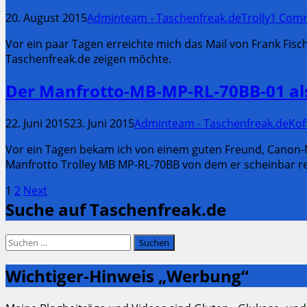
20. August 2015
Adminteam - Taschenfreak.de
Trolly
1 Com
Vor ein paar Tagen erreichte mich das Mail von Frank Fisch
Taschenfreak.de zeigen möchte.
Der Manfrotto-MB-MP-RL-70BB-01 als
22. Juni 2015
23. Juni 2015
Adminteam - Taschenfreak.de
Kof
Vor ein Tagen bekam ich von einem guten Freund, Canon-N
Manfrotto Trolley MB MP-RL-70BB von dem er scheinbar rech
Seitennummerierung
Page
Page
1
2
Next
Suche auf Taschenfreak.de
der
Beiträge
Suchen
nach:
Wichtiger-Hinweis „Werbung“