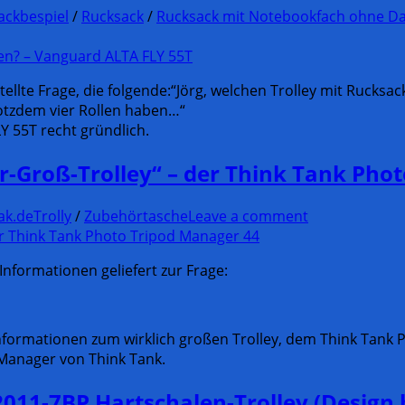
ackbespiel
/
Rucksack
/
Rucksack mit Notebookfach ohne D
stellte Frage, die folgende:“Jörg, welchen Trolley mit Rucks
rotzdem vier Rollen haben…“
 55T recht gründlich.
er-Groß-Trolley“ – der Think Tank Pho
ak.de
Trolly
/
Zubehörtasche
Leave a comment
Informationen geliefert zur Frage:
nformationen zum wirklich großen Trolley, dem Think Tank 
Manager von Think Tank.
2011-7BP Hartschalen-Trolley (Design