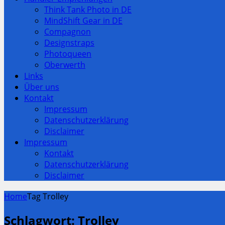
Think Tank Photo in DE
MindShift Gear in DE
Compagnon
Designstraps
Photoqueen
Oberwerth
Links
Über uns
Kontakt
Impressum
Datenschutzerklärung
Disclaimer
Impressum
Kontakt
Datenschutzerklärung
Disclaimer
Home
Tag Trolley
Schlagwort:
Trolley