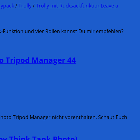
aypack
/
Trolly
/
Trolly mit Rucksackfunktion
Leave a
ack-Funktion und vier Rollen kannst Du mir empfehlen?
to Tripod Manager 44
Photo Tripod Manager nicht vorenthalten. Schaut Euch
 by Think Tank Photo)