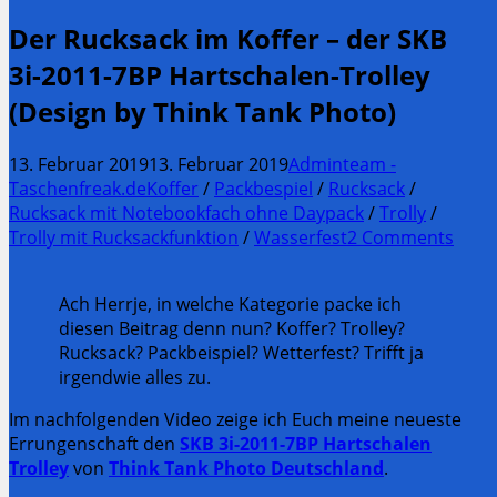
Der Rucksack im Koffer – der SKB
3i-2011-7BP Hartschalen-Trolley
(Design by Think Tank Photo)
13. Februar 2019
13. Februar 2019
Adminteam -
Taschenfreak.de
Koffer
/
Packbespiel
/
Rucksack
/
Rucksack mit Notebookfach ohne Daypack
/
Trolly
/
Trolly mit Rucksackfunktion
/
Wasserfest
2 Comments
Ach Herrje, in welche Kategorie packe ich
diesen Beitrag denn nun? Koffer? Trolley?
Rucksack? Packbeispiel? Wetterfest? Trifft ja
irgendwie alles zu.
Im nachfolgenden Video zeige ich Euch meine neueste
Errungenschaft den
SKB 3i-2011-7BP Hartschalen
Trolley
von
Think Tank Photo Deutschland
.