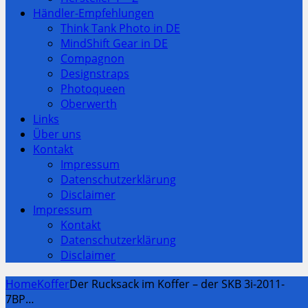
Händler-Empfehlungen
Think Tank Photo in DE
MindShift Gear in DE
Compagnon
Designstraps
Photoqueen
Oberwerth
Links
Über uns
Kontakt
Impressum
Datenschutzerklärung
Disclaimer
Impressum
Kontakt
Datenschutzerklärung
Disclaimer
Home
Koffer
Der Rucksack im Koffer – der SKB 3i-2011-
7BP…