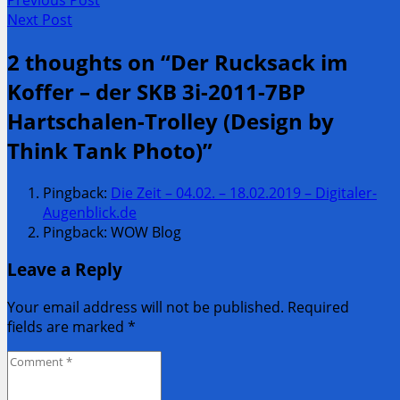
Post
Previous
Next Post
navigation
post:
Next
2 thoughts on “
Der Rucksack im
Post:
Koffer – der SKB 3i-2011-7BP
Hartschalen-Trolley (Design by
Think Tank Photo)
”
Pingback:
Die Zeit – 04.02. – 18.02.2019 – Digitaler-
Augenblick.de
Pingback: WOW Blog
Leave a Reply
Your email address will not be published. Required
fields are marked
*
Comment
*