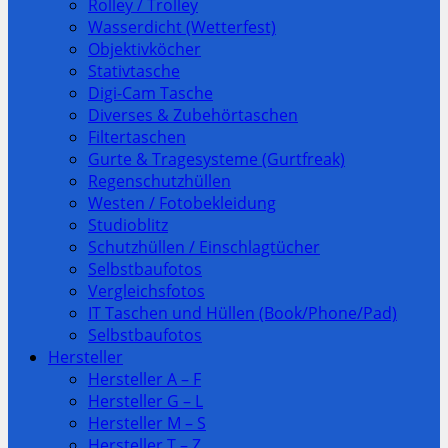
Rolley / Trolley
Wasserdicht (Wetterfest)
Objektivköcher
Stativtasche
Digi-Cam Tasche
Diverses & Zubehörtaschen
Filtertaschen
Gurte & Tragesysteme (Gurtfreak)
Regenschutzhüllen
Westen / Fotobekleidung
Studioblitz
Schutzhüllen / Einschlagtücher
Selbstbaufotos
Vergleichsfotos
IT Taschen und Hüllen (Book/Phone/Pad)
Selbstbaufotos
Hersteller
Hersteller A – F
Hersteller G – L
Hersteller M – S
Hersteller T – Z