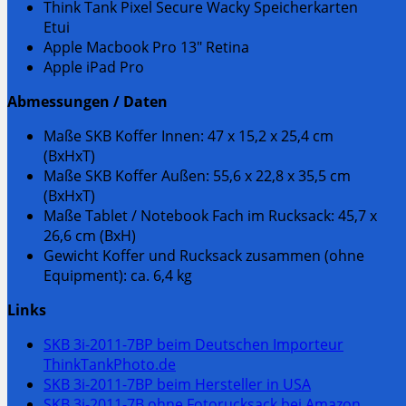
Think Tank Pixel Secure Wacky Speicherkarten
Etui
Apple Macbook Pro 13″ Retina
Apple iPad Pro
Abmessungen / Daten
Maße SKB Koffer Innen: 47 x 15,2 x 25,4 cm
(BxHxT)
Maße SKB Koffer Außen: 55,6 x 22,8 x 35,5 cm
(BxHxT)
Maße Tablet / Notebook Fach im Rucksack: 45,7 x
26,6 cm (BxH)
Gewicht Koffer und Rucksack zusammen (ohne
Equipment): ca. 6,4 kg
Links
SKB 3i-2011-7BP beim Deutschen Importeur
ThinkTankPhoto.de
SKB 3i-2011-7BP beim Hersteller in USA
SKB 3i-2011-7B ohne Fotorucksack bei Amazon