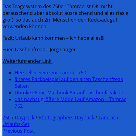
Das Tragesystem des 750er Tamrac ist OK, nicht
berauschend aber absolut ausreichend und alles riesig
groß, so das auch 2m Menschen den Rucksack gut
verwenden können.
Fazit:
Urlaub kann kommen – ich habe alles!!!
Euer Taschenfreak – Jörg Langer
Weiterführender Link:
Hersteller Seite zur Tamrac 750
älteres Packbeispiel auf den alten Taschenfreak
Seiten
Domke F6 mit Macbook Air auf Taschenfreak.de
das nächst größere Modell auf Amazon – Tamrac
752
750
/
Daypack
/
Photographers Daypack
/
Tamrac
/
Urlaubs-Set
Post
Previous Post