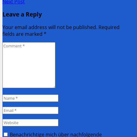
Previous
Next Post
navigation
post:
Next
Leave a Reply
Post:
Your email address will not be published. Required
fields are marked
*
Comment
*
Name
*
Email
*
Website
Benachrichtige mich über nachfolgende