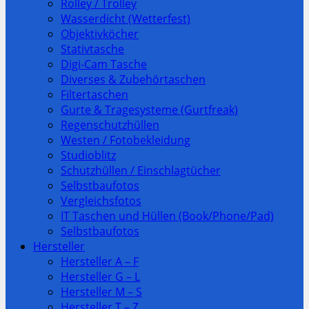
Rolley / Trolley
Wasserdicht (Wetterfest)
Objektivköcher
Stativtasche
Digi-Cam Tasche
Diverses & Zubehörtaschen
Filtertaschen
Gurte & Tragesysteme (Gurtfreak)
Regenschutzhüllen
Westen / Fotobekleidung
Studioblitz
Schutzhüllen / Einschlagtücher
Selbstbaufotos
Vergleichsfotos
IT Taschen und Hüllen (Book/Phone/Pad)
Selbstbaufotos
Hersteller
Hersteller A – F
Hersteller G – L
Hersteller M – S
Hersteller T – Z