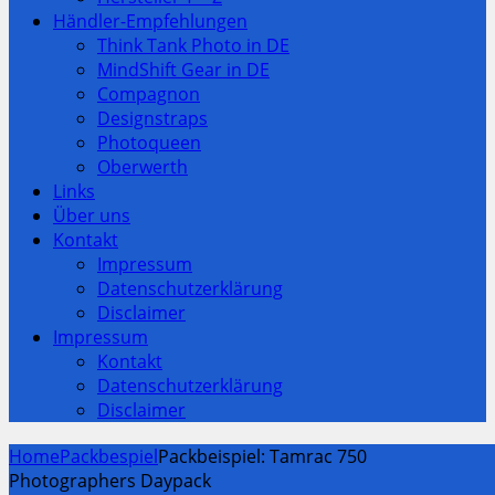
Händler-Empfehlungen
Think Tank Photo in DE
MindShift Gear in DE
Compagnon
Designstraps
Photoqueen
Oberwerth
Links
Über uns
Kontakt
Impressum
Datenschutzerklärung
Disclaimer
Impressum
Kontakt
Datenschutzerklärung
Disclaimer
Home
Packbespiel
Packbeispiel: Tamrac 750
Photographers Daypack